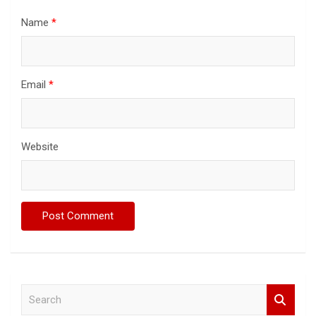
Name
*
Email
*
Website
S
e