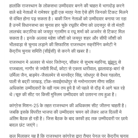
हालांकि राजस्थान के लोकसभा उम्मीदवार बनने की चाहत मे भागदोड़ करने
वाले बडे नेताओं मे रामेश्वर डूडी एक मात्र नेता ऐसे होंगे जिनको टिकट मिलने
से वंचित होना पड़ सकता है। बाकी जिन नेताओं को उम्मीदवार बनाया जा रहा
है उनमें विधानसभा का चुनाव हार चुके रघूवीर मीणा को उदयपुर से तो मंत्री
लालचंद कटारिया को जयपुर ग्रामीण व रघू शर्मा को अजमेर से टिकट मिल
सकता है। इनके अलावा महेश जौशी को जयपुर शहर और सीपी जौशी को
भीलवाड़ा से चुनाव लड़ाने की सिफारिश राजस्थान स्क्रीनिंग कमेटी ने
केंद्रीय चुनाव समिति (सीईसी) से करने की खबर है।
राजस्थान मे अलवर से भंवर जितेन्द्र, सीकर से सुभाष महरिया, झूंझुनू से
राजबाला, नागौर से ज्योती मिर्धा, कोटा से एकता धारीवाल, झालावाड़-बारां से
उर्मिला जैन, बाड़मेर-जैसलमेर से मानवेंद्र सिंह, जोधपुर से वैभव गहलोत,
पाली से बद्री जाखड़, टोंक-सवाईमाधोपुर से नमोनारायण मीणा सहित
अधिकांश उम्मीदवारों के वही नाम तय हुये है जो पहले से दौड़ मे आगे चल रहे
थे।चूरु की सीट पर किसी मुस्लिम उम्मीदवार को उतारना तय हुआ है।
कांग्रेस मिशन-25 के तहत राजस्थान की अधिकतम सीट जीतना चाहती है।
जबकि इसके विपरीत भाजपा की उम्मीदवार चयन को लेकर आज दिल्ली मे
अंतिम बैठक हो रही है। जिस बैठक के बाद काफी हद तक उम्मीदवारी पर छाये
बादल छंट जाएंगे।
कुल मिलाकर यह है कि राजस्थान कांग्रेस द्वारा तैयार पेनल पर केंद्रीय चुनाव