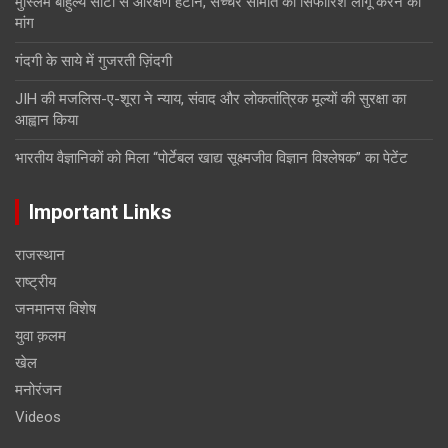
मुस्लिम बाहुल्य सीटों से आरक्षण हटाने, सच्चर समिति की सिफारिशें लागू करने की
मांग
गंदगी के साये में गुजरती ज़िंदगी
JIH की मजलिस-ए-शूरा ने न्याय, संवाद और लोकतांत्रिक मूल्यों की सुरक्षा का
आह्वान किया
भारतीय वैज्ञानिकों को मिला “पोर्टेबल खाद्य सूक्ष्मजीव विज्ञान विश्लेषक” का पेटेंट
Important Links
राजस्थान
राष्ट्रीय
जनमानस विशेष
युवा क़लम
खेल
मनोरंजन
Videos