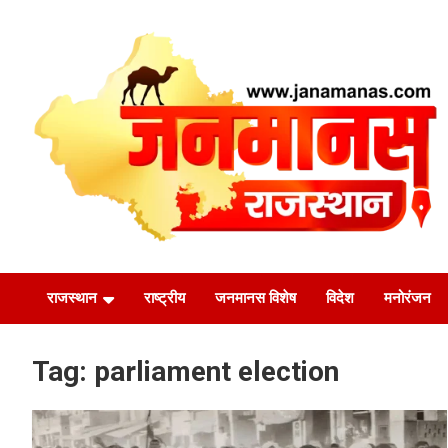
Skip
to
content
जन की बात
Janamanas.com
राजस्थान
राष्ट्रीय
जनमानस विशेष
विदेश
मनोरंजन
Tag:
parliament election