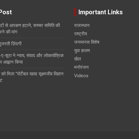
Post
Important Links
सीटों से आरक्षण हटाने, सच्चर समिति की
राजस्थान
रने की मांग
राष्ट्रीय
जनमानस विशेष
गुजरती ज़िंदगी
युवा क़लम
शूरा ने न्याय, संवाद और लोकतांत्रिक
खेल
 का आह्वान किया
मनोरंजन
 को मिला “पोर्टेबल खाद्य सूक्ष्मजीव विज्ञान
Videos
ंट