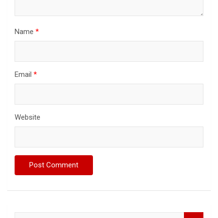
Name
*
Email
*
Website
S