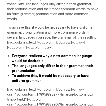
vocabulary. The languages only differ in their grammar,
their pronunciation and their most common words to have
uniform grammar, pronunciation and more common
words.
To achieve this, it would be necessary to have uniform
grammar, pronunciation and more common words. If
several languages coalesce, the grammar of the resulting.
[/vc_column_text][/vc_column][/vc_row][vc_row]
[vc_column][vc_column_text]
Everyone realizes why a new common language
would be desirable
The languages only differ in their grammar, their
pronunciation
To achieve this, it would be necessary to have
uniform grammar
[/vc_column_text][/vc_column][/vc_row][vc_row
css=”.vc_custom_1489598932777{margin-bottom: 0px
!important;}”][vc_column
css=”.vc_custom_1489598892069{margin-bottom: 0px