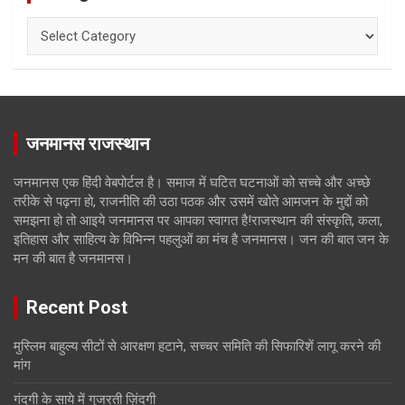
Categories
जनमानस राजस्थान
जनमानस एक हिंदी वेबपोर्टल है। समाज में घटित घटनाओं को सच्चे और अच्छे
तरीके से पढ़ना हो, राजनीति की उठा पठक और उसमें खोते आमजन के मुद्दों को
समझना हो तो आइये जनमानस पर आपका स्वागत है!राजस्थान की संस्कृति, कला,
इतिहास और साहित्य के विभिन्न पहलुओं का मंच है जनमानस। जन की बात जन के
मन की बात है जनमानस।
Recent Post
मुस्लिम बाहुल्य सीटों से आरक्षण हटाने, सच्चर समिति की सिफारिशें लागू करने की
मांग
गंदगी के साये में गुजरती ज़िंदगी