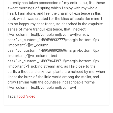
serenity has taken possession of my entire soul, like these
sweet mornings of spring which I enjoy with my whole
heart. I am alone, and feel the charm of existence in this
spot, which was created for the bliss of souls like mine. I
am so happy, my dear friend, so absorbed in the exquisite
sense of mere tranquil existence, that I neglect.
[/vc_column_text][/vc_column][/vc_row][vc_row
css=”.vc_custom_1489598932777{margin-bottom: 0px
!important;}”][vc_column
css=”.vc_custom_1489598892069{margin-bottom: 0px
!important;}”][vc_column_text
css=”.vc_custom_1489796439715{margin-bottom: 0px
!important;}”]Trickling stream and, as I lie close to the
earth, a thousand unknown plants are noticed by me: when
I hear the buzz of the little world among the stalks, and
grow familiar with the countless indescribable forms.
[/vc_column_text][/vc_column][/vc_row]
Tags:
Food
,
Video