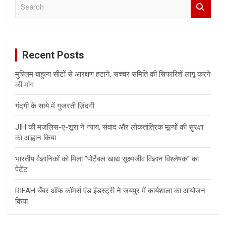
S
e
a
r
c
Recent Posts
h
मुस्लिम बाहुल्य सीटों से आरक्षण हटाने, सच्चर समिति की सिफारिशें लागू करने
की मांग
गंदगी के साये में गुजरती ज़िंदगी
JIH की मजलिस-ए-शूरा ने न्याय, संवाद और लोकतांत्रिक मूल्यों की सुरक्षा
का आह्वान किया
भारतीय वैज्ञानिकों को मिला “पोर्टेबल खाद्य सूक्ष्मजीव विज्ञान विश्लेषक” का
पेटेंट
RIFAH चैंबर ऑफ कॉमर्स एंड इंडस्ट्री ने जयपुर में कार्यशाला का आयोजन
किया