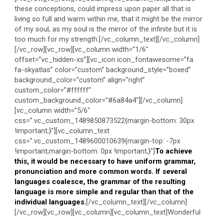
these conceptions, could impress upon paper all that is
living so full and warm within me, that it might be the mirror
of my soul, as my soul is the mirror of the infinite but it is
too much for my strength.[/vc_column_text][/vc_column]
[/vc_row][vc_row][vc_column width=”1/6″
offset=”vc_hidden-xs”][vc_icon icon_fontawesome=”fa
fa-skyatlas” color=”custom” background_style=”boxed”
background_color=”custom” align=”right”
custom_color=”#ffffff”
custom_background_color=”#6a84a4″][/vc_column]
[vc_column width=”5/6″
css=”.vc_custom_1489850873522{margin-bottom: 30px
!important;}”][vc_column_text
css=”.vc_custom_1489600010639{margin-top: -7px
!important;margin-bottom: 0px !important;}”]
To achieve
this, it would be necessary to have uniform grammar,
pronunciation and more common words. If several
languages coalesce, the grammar of the resulting
language is more simple and regular than that of the
individual languages.
[/vc_column_text][/vc_column]
[/vc_row][vc_row][vc_column][vc_column_text]Wonderful