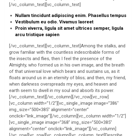
[/vc_column_text][vc_column_text]
Nullam tincidunt adipiscing enim. Phasellus tempus
Vestibulum eu odio. Vivamus laoreet
Proin viverra, ligula sit amet ultrices semper, ligula
arcu tristique sapien
[/vc_column_text][vc_column_text]Among the stalks, and
grow familiar with the countless indescribable forms of
the insects and flies, then I feel the presence of the
Almighty, who formed us in his own image, and the breath
of that universal love which bears and sustains us, as it
floats around us in an eternity of bliss; and then, my friend,
when darkness overspreads my eyes, and heaven and
earth seem to dwell in my soul and absorb its power.
[/vc_column_text][/vc_column][/vc_row][vc_row]
[vc_column width=”1/2″][vc_single_image image=”386″
img_size=”500×385″ alignment=”center”
onclick=”link_image”][/vc_column][vc_column width=”1/2″]
[vc_single_image image=”368″ img_size=”500×385″
alignment=”center” onclick=”link_image”][/vc_column]
[/vc_row][vc_row][vc_column][vc_column_text]Describe