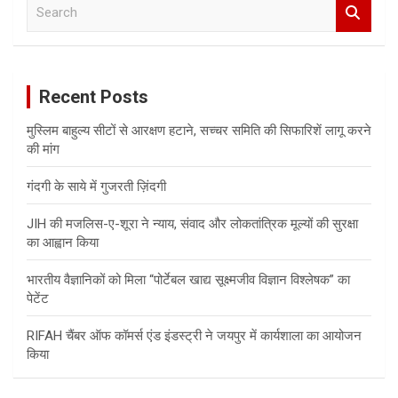
S
e
a
r
c
Recent Posts
h
मुस्लिम बाहुल्य सीटों से आरक्षण हटाने, सच्चर समिति की सिफारिशें लागू करने
की मांग
गंदगी के साये में गुजरती ज़िंदगी
JIH की मजलिस-ए-शूरा ने न्याय, संवाद और लोकतांत्रिक मूल्यों की सुरक्षा
का आह्वान किया
भारतीय वैज्ञानिकों को मिला “पोर्टेबल खाद्य सूक्ष्मजीव विज्ञान विश्लेषक” का
पेटेंट
RIFAH चैंबर ऑफ कॉमर्स एंड इंडस्ट्री ने जयपुर में कार्यशाला का आयोजन
किया