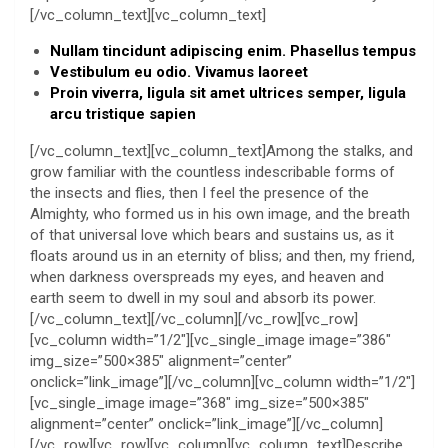
[/vc_column_text][vc_column_text]
Nullam tincidunt adipiscing enim. Phasellus tempus
Vestibulum eu odio. Vivamus laoreet
Proin viverra, ligula sit amet ultrices semper, ligula
arcu tristique sapien
[/vc_column_text][vc_column_text]Among the stalks, and
grow familiar with the countless indescribable forms of
the insects and flies, then I feel the presence of the
Almighty, who formed us in his own image, and the breath
of that universal love which bears and sustains us, as it
floats around us in an eternity of bliss; and then, my friend,
when darkness overspreads my eyes, and heaven and
earth seem to dwell in my soul and absorb its power.
[/vc_column_text][/vc_column][/vc_row][vc_row]
[vc_column width=”1/2″][vc_single_image image=”386″
img_size=”500×385″ alignment=”center”
onclick=”link_image”][/vc_column][vc_column width=”1/2″]
[vc_single_image image=”368″ img_size=”500×385″
alignment=”center” onclick=”link_image”][/vc_column]
[/vc_row][vc_row][vc_column][vc_column_text]Describe