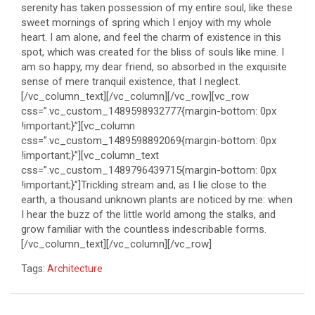
serenity has taken possession of my entire soul, like these
sweet mornings of spring which I enjoy with my whole
heart. I am alone, and feel the charm of existence in this
spot, which was created for the bliss of souls like mine. I
am so happy, my dear friend, so absorbed in the exquisite
sense of mere tranquil existence, that I neglect.
[/vc_column_text][/vc_column][/vc_row][vc_row
css=”.vc_custom_1489598932777{margin-bottom: 0px
!important;}”][vc_column
css=”.vc_custom_1489598892069{margin-bottom: 0px
!important;}”][vc_column_text
css=”.vc_custom_1489796439715{margin-bottom: 0px
!important;}”]Trickling stream and, as I lie close to the
earth, a thousand unknown plants are noticed by me: when
I hear the buzz of the little world among the stalks, and
grow familiar with the countless indescribable forms.
[/vc_column_text][/vc_column][/vc_row]
Tags:
Architecture