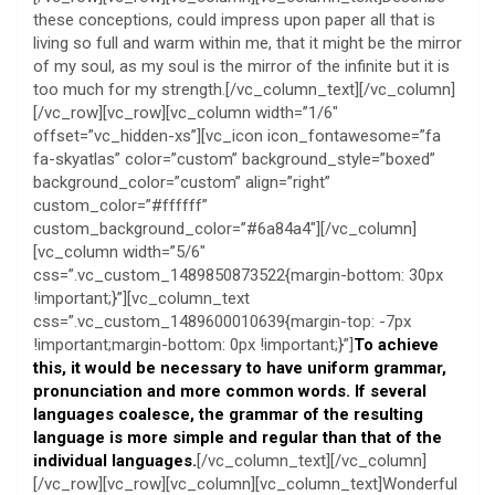
these conceptions, could impress upon paper all that is
living so full and warm within me, that it might be the mirror
of my soul, as my soul is the mirror of the infinite but it is
too much for my strength.[/vc_column_text][/vc_column]
[/vc_row][vc_row][vc_column width=”1/6″
offset=”vc_hidden-xs”][vc_icon icon_fontawesome=”fa
fa-skyatlas” color=”custom” background_style=”boxed”
background_color=”custom” align=”right”
custom_color=”#ffffff”
custom_background_color=”#6a84a4″][/vc_column]
[vc_column width=”5/6″
css=”.vc_custom_1489850873522{margin-bottom: 30px
!important;}”][vc_column_text
css=”.vc_custom_1489600010639{margin-top: -7px
!important;margin-bottom: 0px !important;}”]
To achieve
this, it would be necessary to have uniform grammar,
pronunciation and more common words. If several
languages coalesce, the grammar of the resulting
language is more simple and regular than that of the
individual languages.
[/vc_column_text][/vc_column]
[/vc_row][vc_row][vc_column][vc_column_text]Wonderful