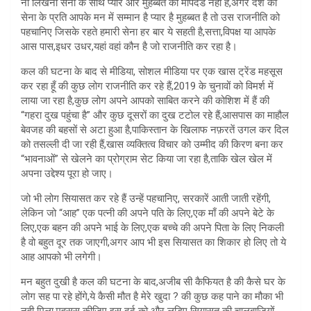
ना लिखना सेना के साथ प्यार और मुहब्बत का मापदंड नही है,अगर देश की
सेना के प्रति आपके मन में सम्मान है प्यार है मुहब्बत है तो उस राजनीति को
पहचानिए जिसके रहते हमारी सेना हर बार ये सहती है,सत्ता,विपक्ष या आपके
आस पास,इधर उधर,यहां वहां कौन है जो राजनीति कर रहा है।
कल की घटना के बाद से मीडिया, सोशल मीडिया पर एक खास ट्रेंड महसूस
कर रहा हूँ की कुछ लोग राजनीति कर रहे हैं,2019 के चुनावों को विमर्श में
लाया जा रहा है,कुछ लोग अपने आपको साबित करने की कोशिश में हैं की
“गहरा दुख पहुंचा है” और कुछ दूसरों का दुख टटोल रहे हैं,आसपास का माहौल
बेवजह की बहसों से अटा हुआ है,पाकिस्तान के खिलाफ नफ़रतें उगल कर दिल
को तसल्ली दी जा रही हैं,खास व्यक्तित्व विचार को उम्मीद की किरण बना कर
“भावनाओं” से खेलने का प्रोग्राम सेट किया जा रहा है,ताकि खेल खेल में
अपना उद्देश्य पूरा हो जाए।
जो भी लोग सियासत कर रहे हैं उन्हें पहचानिए, सरकारें आती जाती रहेंगी,
लेकिन जो “आह” एक पत्नी की अपने पति के लिए,एक माँ की अपने बेटे के
लिए,एक बहन की अपने भाई के लिए,एक बच्चे की अपने पिता के लिए निकली
है वो बहुत दूर तक जाएगी,अगर आप भी इस सियासत का शिकार हो लिए तो ये
आह आपको भी लगेगी।
मन बहुत दुखी है कल की घटना के बाद,अजीब सी कैफियत है की कैसे घर के
लोग सह पा रहे होंगे,ये कैसी मौत है मेरे खुदा ? की कुछ कह पाने का मौका भी
नही मिला,महसूस कीजिए इस दर्द को और लड़िए सियासत की चालबाज़ियों