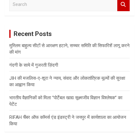
S
e
a
r
c
Recent Posts
h
मुस्लिम बाहुल्य सीटों से आरक्षण हटाने, सच्चर समिति की सिफारिशें लागू करने
की मांग
गंदगी के साये में गुजरती ज़िंदगी
JIH की मजलिस-ए-शूरा ने न्याय, संवाद और लोकतांत्रिक मूल्यों की सुरक्षा
का आह्वान किया
भारतीय वैज्ञानिकों को मिला “पोर्टेबल खाद्य सूक्ष्मजीव विज्ञान विश्लेषक” का
पेटेंट
RIFAH चैंबर ऑफ कॉमर्स एंड इंडस्ट्री ने जयपुर में कार्यशाला का आयोजन
किया