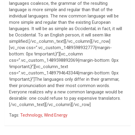
languages coalesce, the grammar of the resulting
language is more simple and regular than that of the
individual languages. The new common language will be
more simple and regular than the existing European
languages. It will be as simple as Occidental; in fact, it will
be Occidental. To an English person, it will seem like
simplified.[/vc_column_text][/vc_column][/vc_row]
[vc_row css=”.vc_custom_1489598932777{margin-
bottom: 0px !important;}”][vc_column
css=”.vc_custom_1489598892069{margin-bottom: 0px
!important;}”][vc_column_text
css=”.vc_custom_1489794643344{margin-bottom: 0px
!important;}”]The languages only differ in their grammar,
their pronunciation and their most common words.
Everyone realizes why a new common language would be
desirable: one could refuse to pay expensive translators.
[/vc_column_text][/vc_column][/vc_row]
Tags:
Technology
,
Wind Energy