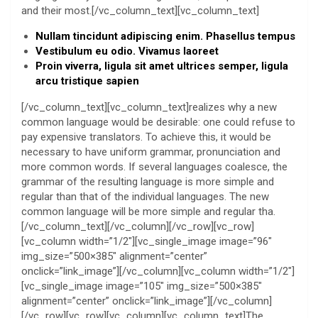
and their most.[/vc_column_text][vc_column_text]
Nullam tincidunt adipiscing enim. Phasellus tempus
Vestibulum eu odio. Vivamus laoreet
Proin viverra, ligula sit amet ultrices semper, ligula
arcu tristique sapien
[/vc_column_text][vc_column_text]realizes why a new
common language would be desirable: one could refuse to
pay expensive translators. To achieve this, it would be
necessary to have uniform grammar, pronunciation and
more common words. If several languages coalesce, the
grammar of the resulting language is more simple and
regular than that of the individual languages. The new
common language will be more simple and regular tha.
[/vc_column_text][/vc_column][/vc_row][vc_row]
[vc_column width=”1/2″][vc_single_image image=”96″
img_size=”500×385″ alignment=”center”
onclick=”link_image”][/vc_column][vc_column width=”1/2″]
[vc_single_image image=”105″ img_size=”500×385″
alignment=”center” onclick=”link_image”][/vc_column]
[/vc_row][vc_row][vc_column][vc_column_text]The