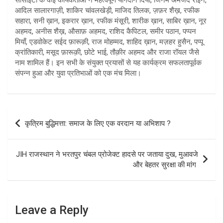
सोसाइटी के कई कार्यकर्ताओं ने महत्वपूर्ण योगदान दिया, जिनमें अमजद राईन,
आदिल सालारगाज़ी, शाकिर चांवलखेड़ी, माजिद तिलक, ज़फ़र शैख़, रफीक
सहारा, सनी ख़ान, इकरार ख़ान, रफीक मंसूरी, शारीक ख़ान, साबिर ख़ान, नूर
अहमद, अनीस शैख़, औसाफ़ अहमद, राशिद कैपिटल, समीर पठान, पप्पन
मियाँ, एडवोकेट सईद फ़ारूक़ी, राज मोहम्मद, शाहिद ख़ान, मज़हर हुसैन, पप्पू
क्रांतिकारी, मसूद फ़ारूक़ी, छोटे भाई, तौक़ीर अहमद और राजा रॉयल जैसे
नाम शामिल हैं। इन सभी के संयुक्त प्रयासों से यह कार्यक्रम सफलतापूर्वक
संपन्न हुआ और युवा प्रतिभाओं को एक मंच मिला।
Post
कृत्रिम बुद्धिमत्ता: समाज के लिए एक वरदान या अभिशाप ?
navigation
JIH राजस्थान ने भरतपुर चंबल प्रोजेक्ट हादसे पर जताया दुख, मुआवजे
और बेहतर सुरक्षा की मांग
Leave a Reply