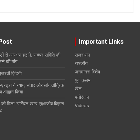
Post
Important Links
सीटों से आरक्षण हटाने, सच्चर समिति की
राजस्थान
रने की मांग
राष्ट्रीय
जनमानस विशेष
गुजरती ज़िंदगी
युवा क़लम
शूरा ने न्याय, संवाद और लोकतांत्रिक
खेल
 का आह्वान किया
मनोरंजन
 को मिला “पोर्टेबल खाद्य सूक्ष्मजीव विज्ञान
Videos
ंट