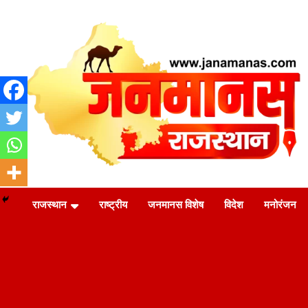
Skip
to
content
जन की बात
Janamanas.com
राजस्थान
राष्ट्रीय
जनमानस विशेष
विदेश
मनोरंजन