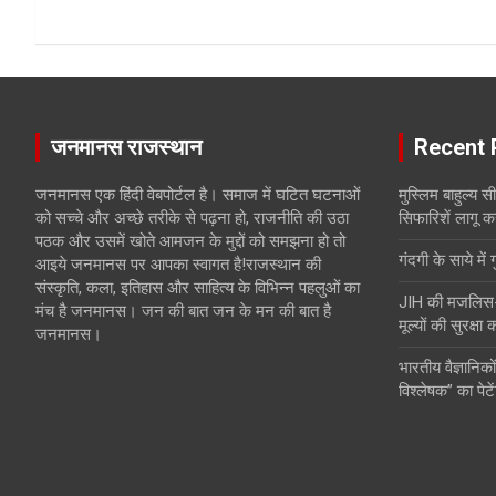
जनमानस राजस्थान
Recent 
जनमानस एक हिंदी वेबपोर्टल है। समाज में घटित घटनाओं
मुस्लिम बाहुल्य 
को सच्चे और अच्छे तरीके से पढ़ना हो, राजनीति की उठा
सिफारिशें लागू क
पठक और उसमें खोते आमजन के मुद्दों को समझना हो तो
गंदगी के साये में 
आइये जनमानस पर आपका स्वागत है!राजस्थान की
संस्कृति, कला, इतिहास और साहित्य के विभिन्न पहलुओं का
JIH की मजलिस-ए-
मंच है जनमानस। जन की बात जन के मन की बात है
मूल्यों की सुरक्षा
जनमानस।
भारतीय वैज्ञानिकों
विश्लेषक” का पेटे