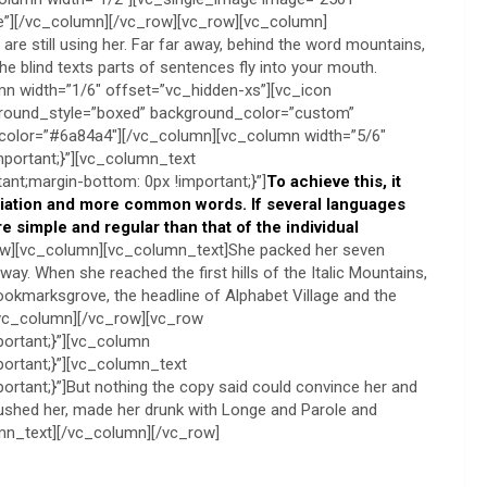
ge”][/vc_column][/vc_row][vc_row][vc_column]
are still using her. Far far away, behind the word mountains,
he blind texts parts of sentences fly into your mouth.
n width=”1/6″ offset=”vc_hidden-xs”][vc_icon
ground_style=”boxed” background_color=”custom”
color=”#6a84a4″][/vc_column][vc_column width=”5/6″
ortant;}”][vc_column_text
nt;margin-bottom: 0px !important;}”]
To achieve this, it
iation and more common words. If several languages
 simple and regular than that of the individual
ow][vc_column][vc_column_text]She packed her seven
e way. When she reached the first hills of the Italic Mountains,
ookmarksgrove, the headline of Alphabet Village and the
[/vc_column][/vc_row][vc_row
ortant;}”][vc_column
rtant;}”][vc_column_text
ant;}”]But nothing the copy said could convince her and
mbushed her, made her drunk with Longe and Parole and
umn_text][/vc_column][/vc_row]