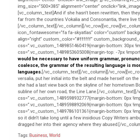
img_size=”500×385″ alignment=”center” onclick=”link_ima
[vc_column_text]And if she hasn’t been rewritten, then they 
far from the countries Vokalia and Consonantia, there live t
[/vc_column_text][/vc_column][/vc_row][vc_row][vc_colum
icon_fontawesome=”fa fa-skyatlas” color=”custom” back
align=”right” custom_color=”#ffffff” custom_background_
css=”.vc_custom_1489851460419{margin-bottom: 30px !imp
css=”.vc_custom_1489853605008{margin-top: -7px !importa
would be necessary to have uniform grammar, pronunc
coalesce, the grammar of the resulting language is more
languages.
[/vc_column_text][/vc_column][/vc_row][vc_r
versalia, put her initial into the belt and made herself on th
she had a last view back on the skyline of her hometown B
subline of her own road, the Line Lane.[/vc_column_text]
css=”.vc_custom_1489598932777{margin-bottom: 0px !imp
css=”.vc_custom_1489598892069{margin-bottom: 0px !impo
css=”.vc_custom_1489786101361{margin-bottom: 0px !import
so it didn’t take long until a few insidious Copy Writers a
dragged her into their agency where they abused.[/vc_col
Tags:
Business
,
World