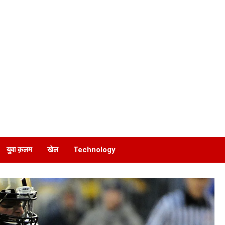
युवा क़लम
खेल
Technology