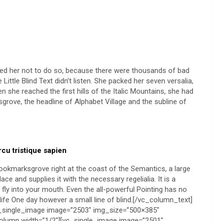
d her not to do so, because there were thousands of bad
ttle Blind Text didn’t listen. She packed her seven versalia,
en she reached the first hills of the Italic Mountains, she had
rove, the headline of Alphabet Village and the subline of
arcu tristique sapien
ookmarksgrove right at the coast of the Semantics, a large
e and supplies it with the necessary regelialia. It is a
fly into your mouth. Even the all-powerful Pointing has no
 life One day however a small line of blind.[/vc_column_text]
c_single_image image=”2503″ img_size=”500×385″
column width=”1/2″][vc_single_image image=”2501″