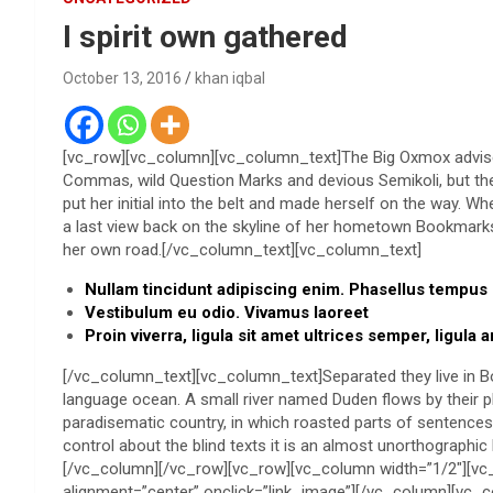
I spirit own gathered
October 13, 2016
khan iqbal
[vc_row][vc_column][vc_column_text]The Big Oxmox advise
Commas, wild Question Marks and devious Semikoli, but the Li
put her initial into the belt and made herself on the way. Wh
a last view back on the skyline of her hometown Bookmarksg
her own road.[/vc_column_text][vc_column_text]
Nullam tincidunt adipiscing enim. Phasellus tempus
Vestibulum eu odio. Vivamus laoreet
Proin viverra, ligula sit amet ultrices semper, ligula 
[/vc_column_text][vc_column_text]Separated they live in B
language ocean. A small river named Duden flows by their plac
paradisematic country, in which roasted parts of sentences 
control about the blind texts it is an almost unorthographic
[/vc_column][/vc_row][vc_row][vc_column width=”1/2″][v
alignment=”center” onclick=”link_image”][/vc_column][vc_