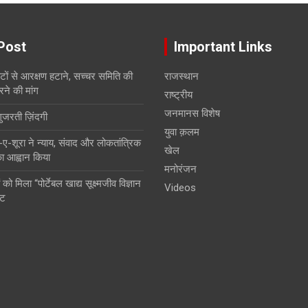
Post
Important Links
सीटों से आरक्षण हटाने, सच्चर समिति की
राजस्थान
रने की मांग
राष्ट्रीय
जनमानस विशेष
गुजरती ज़िंदगी
युवा क़लम
शूरा ने न्याय, संवाद और लोकतांत्रिक
खेल
 का आह्वान किया
मनोरंजन
 को मिला “पोर्टेबल खाद्य सूक्ष्मजीव विज्ञान
Videos
ंट