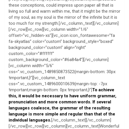
these conceptions, could impress upon paper all that is
living so full and warm within me, that it might be the mirror
of my soul, as my soul is the mirror of the infinite but it is
too much for my strength.[/vc_column_text][/vc_column]
[/vc_row][vc_row][vc_column width=”1/6″
offset=”vc_hidden-xs”][vc_icon icon_fontawesome=”fa
fa-skyatlas” color=”custom” background_style=”boxed”
background_color=”custom” align=”right”
custom_color=”#ffffff”
custom_background_color=”#6a84a4″][/vc_column]
[vc_column width=”5/6″
css=”.vc_custom_1489850873522{margin-bottom: 30px
!important;}”][vc_column_text
css=”.vc_custom_1489600010639{margin-top: -7px
!important;margin-bottom: 0px !important;}”]
To achieve
this, it would be necessary to have uniform grammar,
pronunciation and more common words. If several
languages coalesce, the grammar of the resulting
language is more simple and regular than that of the
individual languages.
[/vc_column_text][/vc_column]
[/vc_row][vc_row][vc_column][vc_column_text]Wonderful