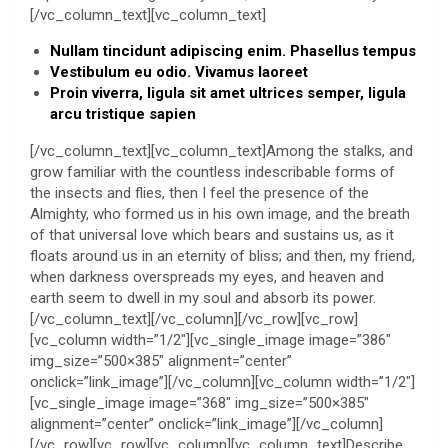
[/vc_column_text][vc_column_text]
Nullam tincidunt adipiscing enim. Phasellus tempus
Vestibulum eu odio. Vivamus laoreet
Proin viverra, ligula sit amet ultrices semper, ligula
arcu tristique sapien
[/vc_column_text][vc_column_text]Among the stalks, and
grow familiar with the countless indescribable forms of
the insects and flies, then I feel the presence of the
Almighty, who formed us in his own image, and the breath
of that universal love which bears and sustains us, as it
floats around us in an eternity of bliss; and then, my friend,
when darkness overspreads my eyes, and heaven and
earth seem to dwell in my soul and absorb its power.
[/vc_column_text][/vc_column][/vc_row][vc_row]
[vc_column width=”1/2″][vc_single_image image=”386″
img_size=”500×385″ alignment=”center”
onclick=”link_image”][/vc_column][vc_column width=”1/2″]
[vc_single_image image=”368″ img_size=”500×385″
alignment=”center” onclick=”link_image”][/vc_column]
[/vc_row][vc_row][vc_column][vc_column_text]Describe