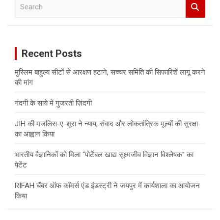
S
e
a
r
c
Recent Posts
h
मुस्लिम बाहुल्य सीटों से आरक्षण हटाने, सच्चर समिति की सिफारिशें लागू करने
की मांग
गंदगी के साये में गुजरती ज़िंदगी
JIH की मजलिस-ए-शूरा ने न्याय, संवाद और लोकतांत्रिक मूल्यों की सुरक्षा
का आह्वान किया
भारतीय वैज्ञानिकों को मिला “पोर्टेबल खाद्य सूक्ष्मजीव विज्ञान विश्लेषक” का
पेटेंट
RIFAH चैंबर ऑफ कॉमर्स एंड इंडस्ट्री ने जयपुर में कार्यशाला का आयोजन
किया