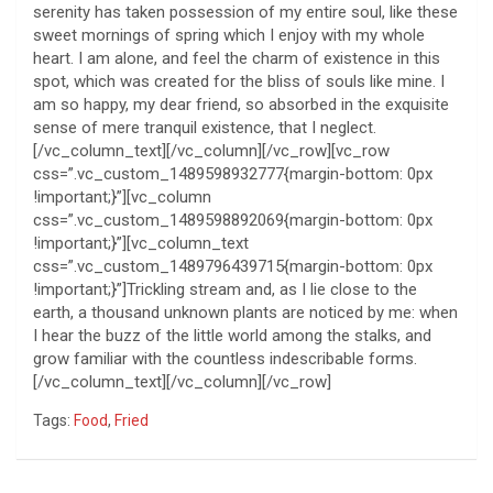
serenity has taken possession of my entire soul, like these
sweet mornings of spring which I enjoy with my whole
heart. I am alone, and feel the charm of existence in this
spot, which was created for the bliss of souls like mine. I
am so happy, my dear friend, so absorbed in the exquisite
sense of mere tranquil existence, that I neglect.
[/vc_column_text][/vc_column][/vc_row][vc_row
css=”.vc_custom_1489598932777{margin-bottom: 0px
!important;}”][vc_column
css=”.vc_custom_1489598892069{margin-bottom: 0px
!important;}”][vc_column_text
css=”.vc_custom_1489796439715{margin-bottom: 0px
!important;}”]Trickling stream and, as I lie close to the
earth, a thousand unknown plants are noticed by me: when
I hear the buzz of the little world among the stalks, and
grow familiar with the countless indescribable forms.
[/vc_column_text][/vc_column][/vc_row]
Tags:
Food
,
Fried