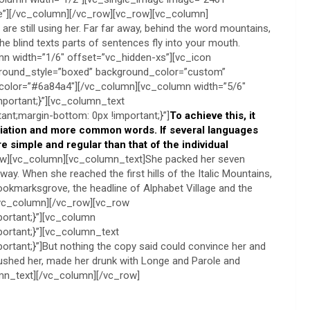
ge”][/vc_column][/vc_row][vc_row][vc_column]
are still using her. Far far away, behind the word mountains,
he blind texts parts of sentences fly into your mouth.
n width=”1/6″ offset=”vc_hidden-xs”][vc_icon
ground_style=”boxed” background_color=”custom”
color=”#6a84a4″][/vc_column][vc_column width=”5/6″
ortant;}”][vc_column_text
nt;margin-bottom: 0px !important;}”]
To achieve this, it
iation and more common words. If several languages
 simple and regular than that of the individual
ow][vc_column][vc_column_text]She packed her seven
e way. When she reached the first hills of the Italic Mountains,
ookmarksgrove, the headline of Alphabet Village and the
[/vc_column][/vc_row][vc_row
ortant;}”][vc_column
rtant;}”][vc_column_text
ant;}”]But nothing the copy said could convince her and
mbushed her, made her drunk with Longe and Parole and
umn_text][/vc_column][/vc_row]