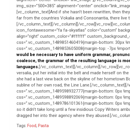
img_size=”500×385″ alignment=”center” onclick=”link_ima
[vc_column_text]And if she hasn’t been rewritten, then they 
far from the countries Vokalia and Consonantia, there live t
[/vc_column_text][/vc_column][/vc_row][vc_row][vc_colum
icon_fontawesome=”fa fa-skyatlas” color=”custom” back
align=”right” custom_color=”#ffffff” custom_background_
css=”.vc_custom_1489851460419{margin-bottom: 30px !imp
css=”.vc_custom_1489853605008{margin-top: -7px !importa
would be necessary to have uniform grammar, pronunc
coalesce, the grammar of the resulting language is more
languages.
[/vc_column_text][/vc_column][/vc_row][vc_r
versalia, put her initial into the belt and made herself on th
she had a last view back on the skyline of her hometown B
subline of her own road, the Line Lane.[/vc_column_text]
css=”.vc_custom_1489598932777{margin-bottom: 0px !imp
css=”.vc_custom_1489598892069{margin-bottom: 0px !impo
css=”.vc_custom_1489786101361{margin-bottom: 0px !import
so it didn’t take long until a few insidious Copy Writers a
dragged her into their agency where they abused.[/vc_col
Tags:
Food
,
Pasta