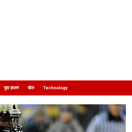
युवा क़लम
खेल
Technology