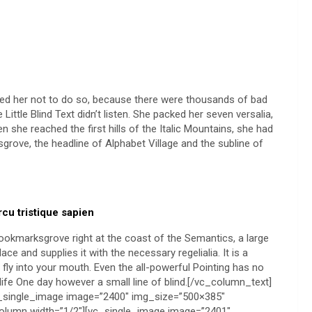
d her not to do so, because there were thousands of bad
ttle Blind Text didn’t listen. She packed her seven versalia,
en she reached the first hills of the Italic Mountains, she had
rove, the headline of Alphabet Village and the subline of
arcu tristique sapien
ookmarksgrove right at the coast of the Semantics, a large
e and supplies it with the necessary regelialia. It is a
fly into your mouth. Even the all-powerful Pointing has no
 life One day however a small line of blind.[/vc_column_text]
c_single_image image=”2400″ img_size=”500×385″
column width=”1/2″][vc_single_image image=”2401″