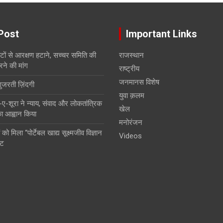
Post
Important Links
सीटों से आरक्षण हटाने, सच्चर समिति की
राजस्थान
रने की मांग
राष्ट्रीय
जनमानस विशेष
गुजरती ज़िंदगी
युवा क़लम
शूरा ने न्याय, संवाद और लोकतांत्रिक
खेल
 का आह्वान किया
मनोरंजन
 को मिला “पोर्टेबल खाद्य सूक्ष्मजीव विज्ञान
Videos
ंट