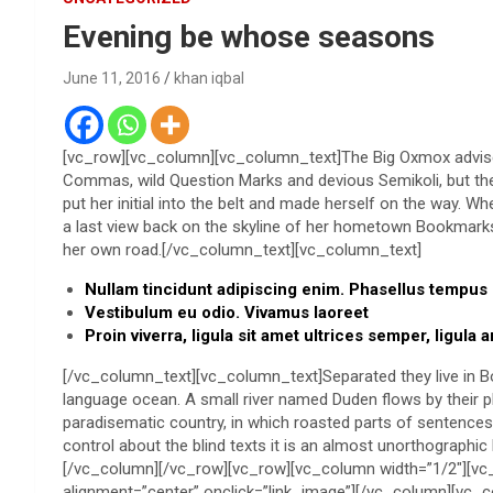
Evening be whose seasons
June 11, 2016
khan iqbal
[vc_row][vc_column][vc_column_text]The Big Oxmox advise
Commas, wild Question Marks and devious Semikoli, but the Li
put her initial into the belt and made herself on the way. Wh
a last view back on the skyline of her hometown Bookmarksg
her own road.[/vc_column_text][vc_column_text]
Nullam tincidunt adipiscing enim. Phasellus tempus
Vestibulum eu odio. Vivamus laoreet
Proin viverra, ligula sit amet ultrices semper, ligula 
[/vc_column_text][vc_column_text]Separated they live in B
language ocean. A small river named Duden flows by their plac
paradisematic country, in which roasted parts of sentences 
control about the blind texts it is an almost unorthographic
[/vc_column][/vc_row][vc_row][vc_column width=”1/2″][v
alignment=”center” onclick=”link_image”][/vc_column][vc_