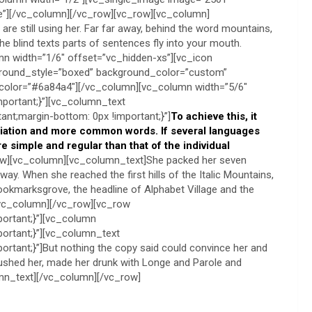
ge”][/vc_column][/vc_row][vc_row][vc_column]
are still using her. Far far away, behind the word mountains,
he blind texts parts of sentences fly into your mouth.
n width=”1/6″ offset=”vc_hidden-xs”][vc_icon
ground_style=”boxed” background_color=”custom”
color=”#6a84a4″][/vc_column][vc_column width=”5/6″
ortant;}”][vc_column_text
nt;margin-bottom: 0px !important;}”]
To achieve this, it
iation and more common words. If several languages
 simple and regular than that of the individual
ow][vc_column][vc_column_text]She packed her seven
e way. When she reached the first hills of the Italic Mountains,
ookmarksgrove, the headline of Alphabet Village and the
[/vc_column][/vc_row][vc_row
ortant;}”][vc_column
rtant;}”][vc_column_text
ant;}”]But nothing the copy said could convince her and
mbushed her, made her drunk with Longe and Parole and
umn_text][/vc_column][/vc_row]