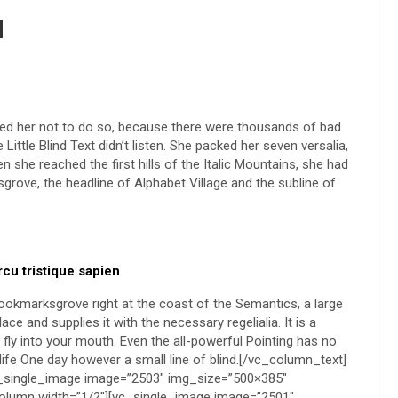
d
d her not to do so, because there were thousands of bad
ttle Blind Text didn’t listen. She packed her seven versalia,
en she reached the first hills of the Italic Mountains, she had
rove, the headline of Alphabet Village and the subline of
arcu tristique sapien
ookmarksgrove right at the coast of the Semantics, a large
e and supplies it with the necessary regelialia. It is a
fly into your mouth. Even the all-powerful Pointing has no
 life One day however a small line of blind.[/vc_column_text]
c_single_image image=”2503″ img_size=”500×385″
column width=”1/2″][vc_single_image image=”2501″