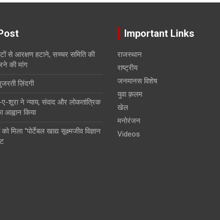
Post
Important Links
सीटों से आरक्षण हटाने, सच्चर समिति की
राजस्थान
रने की मांग
राष्ट्रीय
जनमानस विशेष
गुजरती ज़िंदगी
युवा क़लम
शूरा ने न्याय, संवाद और लोकतांत्रिक
खेल
 का आह्वान किया
मनोरंजन
 को मिला “पोर्टेबल खाद्य सूक्ष्मजीव विज्ञान
Videos
ंट