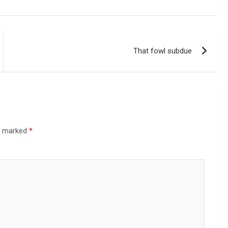
That fowl subdue
re marked
*