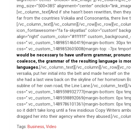
img_size=”500×385″ alignment=”center” onclick=”link_ima
[vc_column_text]And if she hasn’t been rewritten, then they 
far from the countries Vokalia and Consonantia, there live t
[/vc_column_text][/vc_column][/vc_row][vc_row][vc_colum
icon_fontawesome=”fa fa-skyatlas” color=”custom” back
align=”right” custom_color=”#ffffff” custom_background_
css=”.vc_custom_1489851460419{margin-bottom: 30px !imp
css=”.vc_custom_1489853605008{margin-top: -7px !importa
would be necessary to have uniform grammar, pronunc
coalesce, the grammar of the resulting language is more
languages.
[/vc_column_text][/vc_column][/vc_row][vc_r
versalia, put her initial into the belt and made herself on th
she had a last view back on the skyline of her hometown B
subline of her own road, the Line Lane.[/vc_column_text]
css=”.vc_custom_1489598932777{margin-bottom: 0px !imp
css=”.vc_custom_1489598892069{margin-bottom: 0px !impo
css=”.vc_custom_1489786101361{margin-bottom: 0px !import
so it didn’t take long until a few insidious Copy Writers a
dragged her into their agency where they abused.[/vc_col
Tags:
Business
,
Video