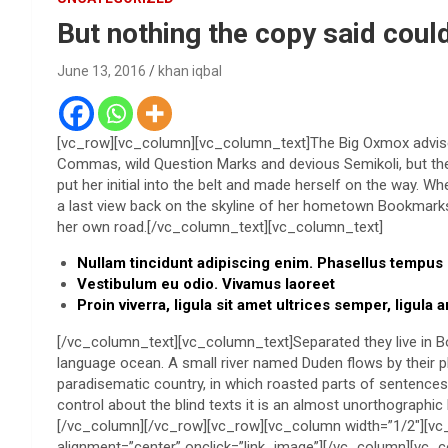
But nothing the copy said coul
June 13, 2016
khan iqbal
[vc_row][vc_column][vc_column_text]The Big Oxmox advise
Commas, wild Question Marks and devious Semikoli, but the Li
put her initial into the belt and made herself on the way. Wh
a last view back on the skyline of her hometown Bookmarksg
her own road.[/vc_column_text][vc_column_text]
Nullam tincidunt adipiscing enim. Phasellus tempus
Vestibulum eu odio. Vivamus laoreet
Proin viverra, ligula sit amet ultrices semper, ligula 
[/vc_column_text][vc_column_text]Separated they live in B
language ocean. A small river named Duden flows by their plac
paradisematic country, in which roasted parts of sentences 
control about the blind texts it is an almost unorthographic
[/vc_column][/vc_row][vc_row][vc_column width=”1/2″][v
alignment=”center” onclick=”link_image”][/vc_column][vc_