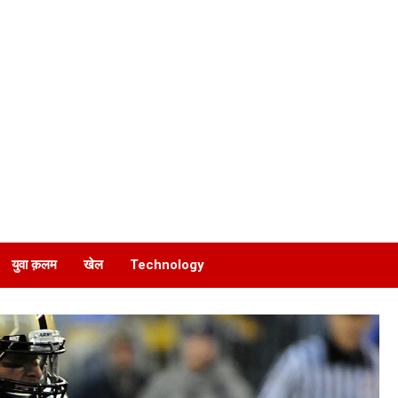
युवा क़लम
खेल
Technology