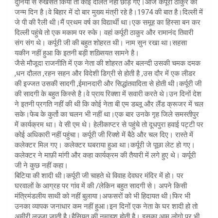
दुनिया से रुखसत किया तो कोई दौलत नहीं छोड़ गए।आज कर्पूरी ठाकुर का
जन्म दिन है।वे बिहार में दो बार मुख्य मंत्री रहे है।1974 की बात है।दिल्ली में
जे पी की रैली थी।मैं प्रथम वर्ष का विद्यार्थी था।एक समूह का हिस्सा बन कर
दिल्ली पहुंचे तो एक मकाम पर रुके। वहां कर्पूरी ठाकुर और रामानंद तिवारी
संग संग थे। कर्पूरी जी की बहुत शोहरत थी। नाम सुन रखा था।सहसा
यकीन नहीं हुआ कि इतनी बड़ी शख़्सियत सामने है।
जैसे मौजूदा राजनीति में एक नेता की शोहरत और बलन्दी उसकी चमक दमक
,धन दौलत ,रहन सहन और विदेशी डिग्री से होती है ,उस दौर में एक लीडर
की इज्जत उसकी सादगी ,ईमानदारी और सिद्धांतवादिता से होती थी।कर्पूरी जी
की सादगी के बहुत किस्से है।वे प्राय रिक्शा में सवारी करते थे।उन दिनों देश
ने इतनी प्रगति नहीं की थी कि कोई नेता बी एम डब्लू और लैंड क्रूजर में चल
सके।फेब के कुर्तो का चलन भी नहीं था।एक बार उनके गृह जिले समस्तीपुर
में कार्यक्रम था। वे सी एम थे। हेलीकाप्टर से पहुंचे तो दूधपुरा हवाई पट्टी पर
कोई अधिकारी नहीं पहुंचा। कर्पूरी जी रिक्शे में बैठे और चल दिए। रास्ते में
कलेक्टर मिल गए। कलेक्टर घबराया हुआ था।कर्पूरी जे पूछा लेट हो गए।
कलेक्टर ने माफ़ी मांगी और कहा कार्यक्रम की तैयारी में लगे हुए थे। कर्पूरी
जी ने कुछ नहीं कहा।
बिटिया की शादी थी।कर्पूरी जी चाहते थे विवाह देवघर मंदिर में हो। पर
घरवालों के आग्रह पर गांव में की /लेकिन बहुत सादगी से। अपने किसी
मंत्रिमंडलीय साथी को नहीं बुलाया।अफसरों को भी हिदायत थी।फिर भी
उनका व्यापक जनाधार कम नहीं हुआ।इन दिनों एक नेता के घर शादी हो तो
अमीरी लज्जा जाती है।हैसियत की नुमाइश होती है। इसका आम लोगो पर भी