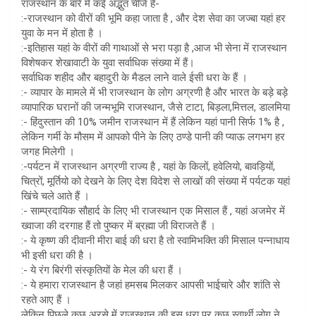
राजस्थान के बारे में कई अद्भुत चीजे हैं-
:-राजस्थान को वीरों की भूमि कहा जाता है , और देश सेवा का जज्बा यहां हर
युवा के मन में होता है ।
:-इतिहास यहां के वीरों की गाथाओं से भरा पड़ा है ,आज भी सेना में राजस्थान
विशेषकर शेखावाटी के युवा सर्वाधिक संख्या में हैं।
सर्वाधिक शहीद और बहादुरी के मैडल लाने वाले ईसी धरा के हैं ।
:- व्यापार के मामले में भी राजस्थान के लोग अग्रणी है और भारत के बड़े बड़े
व्यापारिक घरानों की जन्मभूमि राजस्थान, जैसे टाटा, बिड़ला,मित्तल, डालमिया
:- हिंदुस्तान की 10% जमीन राजस्थान में हैं लेकिन यहां पानी सिर्फ 1% है ,
लेकिन गर्मी के मौसम में आपको पीने के लिए ठण्डे पानी की प्याऊ लगभग हर
जगह मिलेगी ।
:-पर्यटन में राजस्थान अग्रणी राज्य है , यहां के किलों, हवेलियो, बावड़ियों,
चित्रों, मूर्तियो को देखने के लिए देश विदेश से लाखों की संख्या में पर्यटक यहां
खिंचे चले आते हैं ।
:- साम्प्रदायिक सौहार्द के लिए भी राजस्थान एक मिसाल हैं , यहां अजमेर में
ख्वाजा की दरगाह हैं तो पुष्कर में ब्रह्मा जी विराजते हैं ।
:- ये कृष्ण की दीवानी मीरा बाई की धरा है तो स्वामिभक्ति की मिसाल पन्नाधाय
भी इसी धरा की है ।
:- ये रंग बिरंगी संस्कृतियों के मेल की धरा हैं ।
:- ये हमारा राजस्थान है जहां हमसब मिलकर आपसी भाईचारे और शांति से
रहते आए हैं ।
लेकिन पिछले कुछ अरसे में राजस्थान की इस धरा पर कुछ स्वार्थी लोग ने