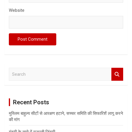
Website
S
e
a
r
c
Recent Posts
h
मुस्लिम बाहुल्य सीटों से आरक्षण हटाने, सच्चर समिति की सिफारिशें लागू करने
की मांग
गंदगी के साये में गुजरती ज़िंदगी