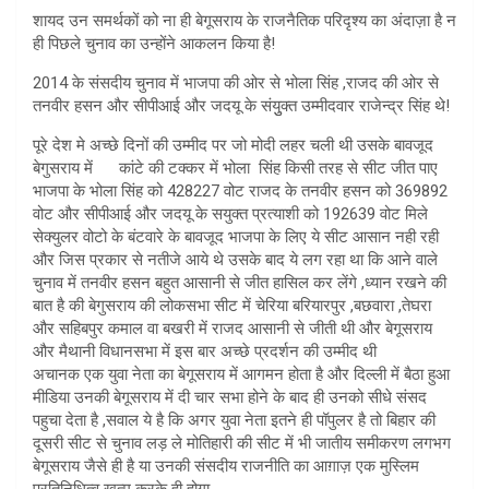
शायद उन समर्थकों को ना ही बेगूसराय के राजनैतिक परिदृश्य का अंदाज़ा है न
ही पिछले चुनाव का उन्होंने आकलन किया है!
2014 के संसदीय चुनाव में भाजपा की ओर से भोला सिंह ,राजद की ओर से
तनवीर हसन और सीपीआई और जदयू के संयुुक्त उम्मीदवार राजेन्द्र सिंह थे!
पूरे देश मे अच्छे दिनों की उम्मीद पर जो मोदी लहर चली थी उसके बावजूद
बेगुसराय में कांटे की टक्कर में भोला सिंह किसी तरह से सीट जीत पाए
भाजपा के भोला सिंह को 428227 वोट राजद के तनवीर हसन को 369892
वोट और सीपीआई और जदयू के सयुक्त प्रत्याशी को 192639 वोट मिले
सेक्युलर वोटो के बंटवारे के बावजूद भाजपा के लिए ये सीट आसान नही रही
और जिस प्रकार से नतीजे आये थे उसके बाद ये लग रहा था कि आने वाले
चुनाव में तनवीर हसन बहुत आसानी से जीत हासिल कर लेंगे ,ध्यान रखने की
बात है की बेगुसराय की लोकसभा सीट में चेरिया बरियारपुर ,बछवारा ,तेघरा
और सहिबपुर कमाल वा बखरी में राजद आसानी से जीती थी और बेगूसराय
और मैथानी विधानसभा में इस बार अच्छे प्रदर्शन की उम्मीद थी
अचानक एक युवा नेता का बेगूसराय में आगमन होता है और दिल्ली में बैठा हुआ
मीडिया उनकी बेगूसराय में दी चार सभा होने के बाद ही उनको सीधे संसद
पहुचा देता है ,सवाल ये है कि अगर युवा नेता इतने ही पॉपुलर है तो बिहार की
दूसरी सीट से चुनाव लड़ ले मोतिहारी की सीट में भी जातीय समीकरण लगभग
बेगूसराय जैसे ही है या उनकी संसदीय राजनीति का आग़ाज़ एक मुस्लिम
प्रतिनिधित्व खत्म करके ही होगा