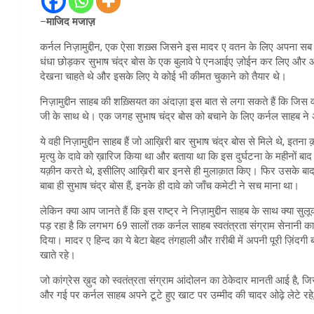
–
माजिद मजाज़
कर्नल निज़ामुद्दीन, एक ऐसा शख़्स जिसने इस मादर ए वतन के लिए अपना सब कु
धंधा छोड़कर सुभाष चंद्र बोस के एक बुलावे पे एनआईए ज़ोईन कर लिए और आज़
देखना चाहते थे और इसके लिए ये कोई भी कीमत चुकाने को तैयार थे।
निज़ामुद्दीन साहब की शख़्सियत का अंदाज़ा इस बात से लगा सकते हैं कि जिस वक
जी के साथ थे। एक जगह सुभाष चंद्र बोस को बचाने के लिए कर्नल साहब न
ये वही निज़ामुद्दीन साहब हैं जो आख़िरी बार सुभाष चंद्र बोस से मिले थे, इतना क
मृत्यु के दावे को ख़ारिज किया था और बताया था कि इस दुर्घटना के महीनों बा
यक़ीन करते थे, इसीलिए आख़िरी बार इनसे ही मुलाक़ात किए। फिर उसके बाद न
बाबा ही सुभाष चंद्र बोस हैं, इनके ही दावे को जाँच कमेटी ने सच माना था।
लेकिन क्या आप जानते हैं कि इस राष्ट्र ने निज़ामुद्दीन साहब के साथ क्या
पड़ रहा है कि लगभग 69 सालों तक कर्नल साहब स्वतंत्रता संग्राम सेनानी का 
दिया। मादर ए हिन्द का ये बेटा बेहद तंगहाली और ग़रीबी में अपनी पूरी ज़िं
खाते रहे।
जो कांग्रेस ख़ुद को स्वतंत्रता संग्राम आंदोलन का ठेकेदार मानती आई है,
और गई पर कर्नल साहब अपने टूटे हुए खाट पर उम्मीद की चादर ओढ़े लेटे रहे