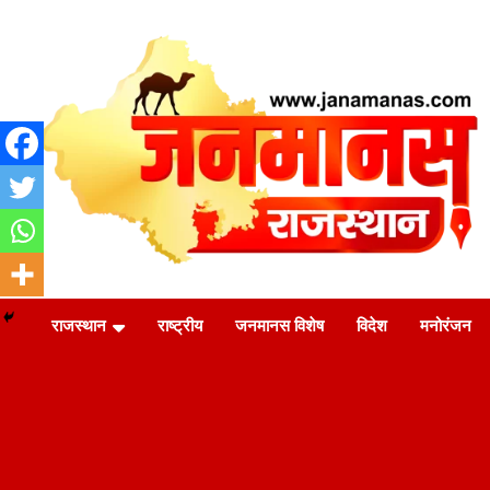
Skip
to
content
जन की बात
Janamanas.com
राजस्थान
राष्ट्रीय
जनमानस विशेष
विदेश
मनोरंजन