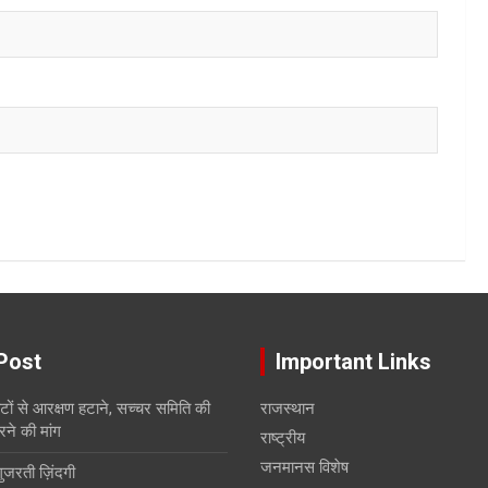
Post
Important Links
सीटों से आरक्षण हटाने, सच्चर समिति की
राजस्थान
रने की मांग
राष्ट्रीय
जनमानस विशेष
गुजरती ज़िंदगी