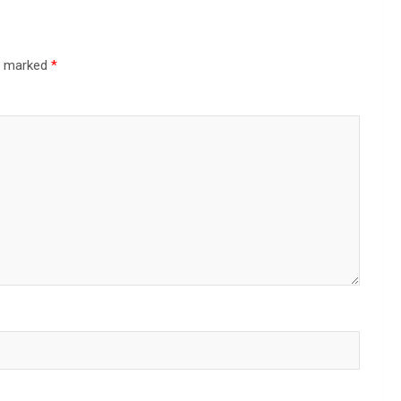
re marked
*