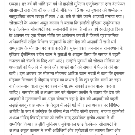
छबड़ा। हर वर्ष की भांति इस वर्ष भी हाड़ौती मुस्लिम एजुकेशनल एन्ड वेलफेयर
सोसायटी द्वारा देश की आज़ादी के मौके पर 15 अगस्त बुधवार को अम्बेडकर
सामुदायिक भवन छबड़ा में शाम 7.30 बजे से यौमे जश्ने आज़ादी मनाया गया।
सोसायटी के अध्यक्ष अबुल कलाम ने बताया कि हाड़ौती मुस्लिम एजुकेशनल
एन्ड वेलफेयर सोसायटी एक समाजसेवी संस्था है जो हर वर्ष स्वतंत्रता दिवस
के अवसर पर एक विचार गोष्ठि का आयोजन करती है जिसमें प्रशासनिक
अधिकारियों सहित विभिन्न समुदायों के लोग देश की आज़ादी में सभी धर्म
सम्प्रदाय के योगदान पर चर्चा करते हैं। मुख्य वक्ता जनमानस राजस्थान के
एडिटर इंजीनियर रहीम खान ने युवाओं से आह्वान किया कि समाज में बढ़ती
नफरत को रोकने के लिए आगे आएं। उन्होंने युवाओं को सोशल मीडिया पर
अफवाहों को फैलाने से बचने और अच्छी बातों को समाज मे फैलाने की बात
कही। इस अवसर पर मौलाना मोहम्मद आरिफ़ खान नदवी ने कहा कि इस्लाम
मोहब्बत सिखाता है मोहम्मद साहब का कथन है कि तुम ज़मीन वालों पर रहम
करो आसमान वाला तुम पर रहम करेगा, हम सबको इसका पालन करना
चाहिए। समारोह की अध्यक्षता कर रहे मौलाना कलीम ने बताया कि देश की
आज़ादी में मुसलमानों का अहम योगदान रहा है, देश की आज़ादी की पहली
लड़ाई बहादुरशाह ज़फ़र के नेतृत्व में लड़ी गई थी। इस अवसर पर विशिष्ठ
अतिथि के रूप में कांग्रेस के वरिष्ठ नेता गोविंद सोनी दरबार, भाजपा युवामोर्चा
अध्यक्ष गोविंद तिवारी,शायर डॉ सग़ीर शाद,एडवोकेट हसीब आलम ने भी
सम्बोधित किया। हाड़ौती मुस्लिम एजुकेशनल एन्ड वेलफेयर सोसायटी के
अध्यक्ष अबुल कलाम ने सभी अतिथियों और श्रोताओं का स्वागत किया और