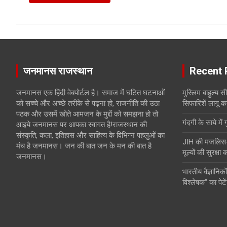
जनमानस राजस्थान
Recent 
जनमानस एक हिंदी वेबपोर्टल है। समाज में घटित घटनाओं
मुस्लिम बाहुल्य 
को सच्चे और अच्छे तरीके से पढ़ना हो, राजनीति की उठा
सिफारिशें लागू क
पठक और उसमें खोते आमजन के मुद्दों को समझना हो तो
गंदगी के साये में 
आइये जनमानस पर आपका स्वागत है!राजस्थान की
संस्कृति, कला, इतिहास और साहित्य के विभिन्न पहलुओं का
JIH की मजलिस-ए-
मंच है जनमानस। जन की बात जन के मन की बात है
मूल्यों की सुरक्षा
जनमानस।
भारतीय वैज्ञानिकों
विश्लेषक” का पेटे