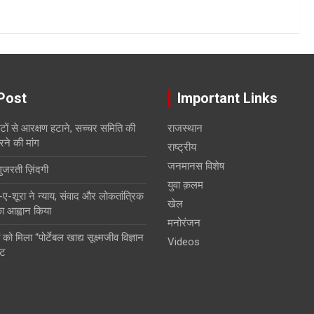
Post
Important Links
सीटों से आरक्षण हटाने, सच्चर समिति की
राजस्थान
रने की मांग
राष्ट्रीय
जनमानस विशेष
गुजरती ज़िंदगी
युवा क़लम
शूरा ने न्याय, संवाद और लोकतांत्रिक
खेल
 का आह्वान किया
मनोरंजन
 को मिला “पोर्टेबल खाद्य सूक्ष्मजीव विज्ञान
Videos
ंट