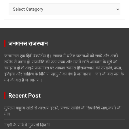
Categories
जनमानस राजस्थान
जनमानस एक हिंदी वेबपोर्टल है। समाज में घटित घटनाओं को सच्चे और अच्छे
तरीके से पढ़ना हो, राजनीति की उठा पठक और उसमें खोते आमजन के मुद्दों को
समझना हो तो आइये जनमानस पर आपका स्वागत है!राजस्थान की संस्कृति, कला,
इतिहास और साहित्य के विभिन्न पहलुओं का मंच है जनमानस। जन की बात जन के
मन की बात है जनमानस।
Recent Post
मुस्लिम बाहुल्य सीटों से आरक्षण हटाने, सच्चर समिति की सिफारिशें लागू करने की
मांग
गंदगी के साये में गुजरती ज़िंदगी