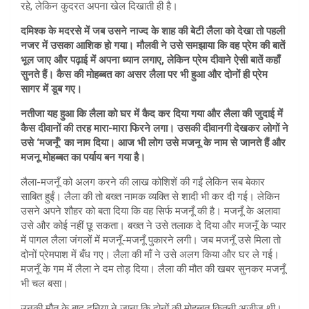
रहे, लेकिन कुदरत अपना खेल दिखाती ही है।
दमिश्क के मदरसे में जब उसने नाज्द के शाह की बेटी लैला को देखा तो पहली
नजर में उसका आशिक हो गया। मौलवी ने उसे समझाया कि वह प्रेम की बातें
भूल जाए और पढ़ाई में अपना ध्यान लगाए, लेकिन प्रेम दीवाने ऐसी बातें कहाँ
सुनते हैं। कैस की मोहब्बत का असर लैला पर भी हुआ और दोनों ही प्रेम
सागर में डूब गए।
नतीजा यह हुआ कि लैला को घर में कैद कर दिया गया और लैला की जुदाई में
कैस दीवानों की तरह मारा-मारा फिरने लगा। उसकी दीवानगी देखकर लोगों ने
उसे ‘मजनूँ’ का नाम दिया। आज भी लोग उसे मजनू के नाम से जानते हैं और
मजनू मोहब्बत का पर्याय बन गया है।
लैला-मजनूँ को अलग करने की लाख कोशिशें की गईं लेकिन सब बेकार
साबित हुईं। लैला की तो बख्त नामक व्यक्ति से शादी भी कर दी गई। लेकिन
उसने अपने शौहर को बता दिया कि वह सिर्फ मजनूँ की है। मजनूँ के अलावा
उसे और कोई नहीं छू सकता। बख्त ने उसे तलाक दे दिया और मजनूँ के प्यार
में पागल लैला जंगलों में मजनूँ-मजनूँ पुकारने लगी। जब मजनूँ उसे मिला तो
दोनों प्रेमपाश में बँध गए। लैला की माँ ने उसे अलग किया और घर ले गई।
मजनूँ के गम में लैला ने दम तोड़ दिया। लैला की मौत की खबर सुनकर मजनूँ
भी चल बसा।
उनकी मौत के बाद दुनिया ने जाना कि दोनों की मोहब्बत कितनी अजीज थी।