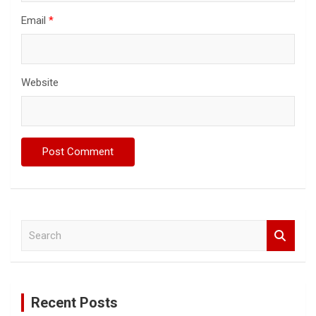
Email
*
Website
S
e
a
r
c
Recent Posts
h