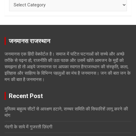
Categories
जनमानस राजस्थान
जनमानस एक हिंदी वेबपोर्टल है। समाज में घटित घटनाओं को सच्चे और अच्छे
तरीके से पढ़ना हो, राजनीति की उठा पठक और उसमें खोते आमजन के मुद्दों को
समझना हो तो आइये जनमानस पर आपका स्वागत है!राजस्थान की संस्कृति, कला,
इतिहास और साहित्य के विभिन्न पहलुओं का मंच है जनमानस। जन की बात जन के
मन की बात है जनमानस।
Recent Post
मुस्लिम बाहुल्य सीटों से आरक्षण हटाने, सच्चर समिति की सिफारिशें लागू करने की
मांग
गंदगी के साये में गुजरती ज़िंदगी