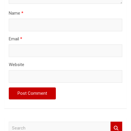
Name
*
Email
*
Website
S
e