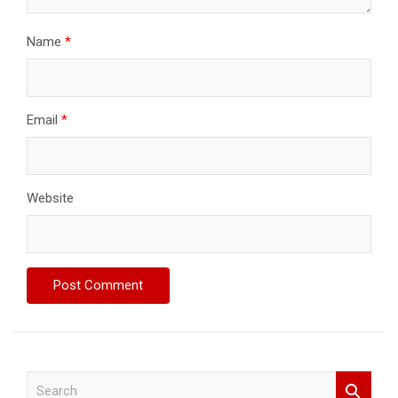
Name
*
Email
*
Website
S