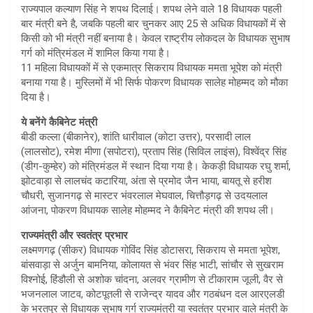
राज्यपाल कल्याण सिंह ने शपथ दिलाई। शपथ लेने वाले 18 विधायक पहली
बार मंत्री बने है, जबकि पहली बार चुनकर आए 25 से अधिक विधायकों में से
किसी को भी मंत्री नहीं बनाया है। केवल राष्ट्रीय लोकदल के विधायक सुभाष
गर्ग को मंत्रिमंडल में शामिल किया गया है।
11 महिला विधायकों में से एकमात्र सिकराय विधायक ममता भूपेश को मंत्री
बनाया गया है। मुस्लिमों में भी सिर्फ पोकरण विधायक सालेह मोहम्मद को मौका
दिया है।
ये बनेंगे कैबिनेट मंत्री
बीडी कल्ला (बीकानेर), शांति धारीवाल (कोटा उत्तर), परसादी लाल
(लालसोट), रमेश मीणा (सपोटरा), प्रताप सिंह (सिविल लाइंस), विश्वेंद्र सिंह
(डीग-कुम्हेर) को मंत्रिमंडल में स्थान दिया गया है। केकड़ी विधायक रघु शर्मा,
झोटवाड़ा से लालचंद कटारिया, अंता से प्रमोद जैन भाया, बायतू से हरीश
चौधरी, सुजानगढ़ से मास्टर भंवरलाल मेघवाल, चित्तौड़गढ़ से उदयलाल
आंजना, पोकरण विधायक सालेह मोहम्मद ने कैबिनेट मंत्री की शपथ ली।
राज्यमंत्री और स्वतंत्र प्रभार
लक्ष्मणगढ़ (सीकर) विधायक गोविंद सिंह डोटासरा, सिकराय से ममता भूपेश,
बांसवाड़ा से अर्जुन बामनिया, कोलायत से भंवर सिंह भाटी, सांचौर से सुखराम
विश्नोई, हिंडौली से अशोक चांदना, अलवर ग्रामीण से टीकाराम जूली, वैर से
भजनलाल जाटव, कोटपूतली से राजेन्द्र यादव और गठबंधन दल आरएलडी
के भरतपुर से विधायक सुभाष गर्ग राज्यमंत्री या स्वतंत्र प्रभार वाले मंत्री के