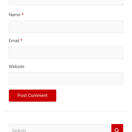
Name
*
Email
*
Website
S