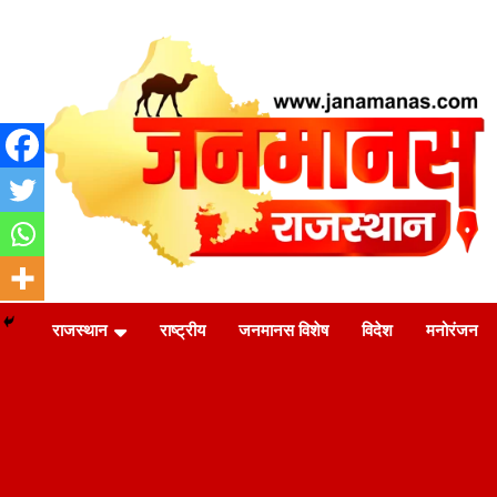
Skip
to
content
जन की बात
Janamanas.com
राजस्थान
राष्ट्रीय
जनमानस विशेष
विदेश
मनोरंजन