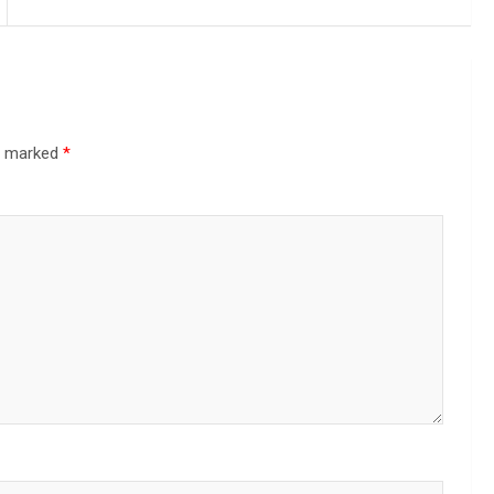
re marked
*