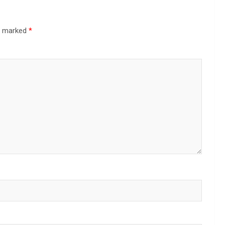
re marked
*