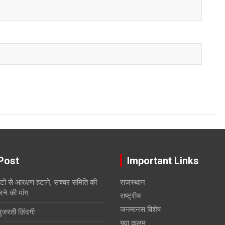
Post
Important Links
सीटों से आरक्षण हटाने, सच्चर समिति की
राजस्थान
रने की मांग
राष्ट्रीय
जनमानस विशेष
गुजरती ज़िंदगी
युवा क़लम