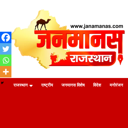
Skip
to
content
जन की बात
Janamanas.com
राजस्थान
राष्ट्रीय
जनमानस विशेष
विदेश
मनोरंजन