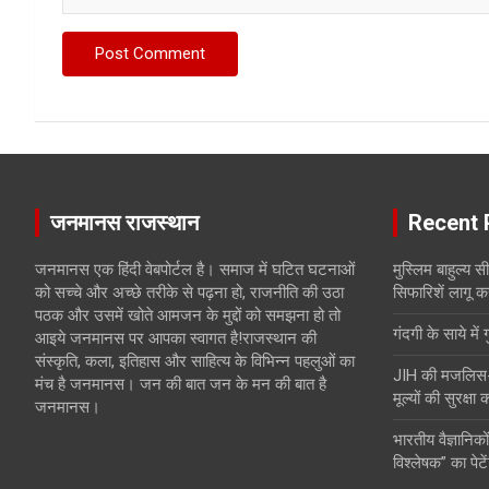
जनमानस राजस्थान
Recent 
जनमानस एक हिंदी वेबपोर्टल है। समाज में घटित घटनाओं
मुस्लिम बाहुल्य 
को सच्चे और अच्छे तरीके से पढ़ना हो, राजनीति की उठा
सिफारिशें लागू क
पठक और उसमें खोते आमजन के मुद्दों को समझना हो तो
गंदगी के साये में 
आइये जनमानस पर आपका स्वागत है!राजस्थान की
संस्कृति, कला, इतिहास और साहित्य के विभिन्न पहलुओं का
JIH की मजलिस-ए-
मंच है जनमानस। जन की बात जन के मन की बात है
मूल्यों की सुरक्षा
जनमानस।
भारतीय वैज्ञानिकों
विश्लेषक” का पेटे