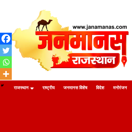
Skip
to
content
जन की बात
Janamanas.com
राजस्थान
राष्ट्रीय
जनमानस विशेष
विदेश
मनोरंजन