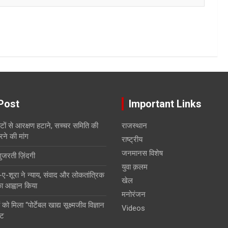
Post
Important Links
सीटों से आरक्षण हटाने, सच्चर समिति की
राजस्थान
रने की मांग
राष्ट्रीय
जनमानस विशेष
गुजरती ज़िंदगी
युवा क़लम
शूरा ने न्याय, संवाद और लोकतांत्रिक
खेल
 का आह्वान किया
मनोरंजन
 को मिला “पोर्टेबल खाद्य सूक्ष्मजीव विज्ञान
Videos
ंट