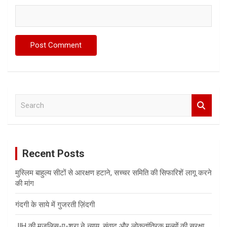
S
e
a
r
c
Recent Posts
h
मुस्लिम बाहुल्य सीटों से आरक्षण हटाने, सच्चर समिति की सिफारिशें लागू करने
की मांग
गंदगी के साये में गुजरती ज़िंदगी
JIH की मजलिस-ए-शूरा ने न्याय, संवाद और लोकतांत्रिक मूल्यों की सुरक्षा