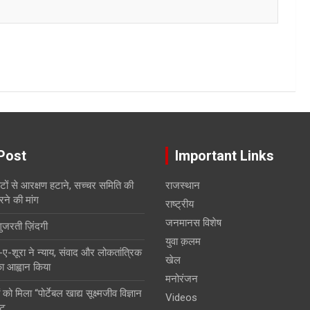
Post
Important Links
सीटों से आरक्षण हटाने, सच्चर समिति की
राजस्थान
रने की मांग
राष्ट्रीय
जनमानस विशेष
गुजरती ज़िंदगी
युवा क़लम
शूरा ने न्याय, संवाद और लोकतांत्रिक
खेल
 का आह्वान किया
मनोरंजन
 को मिला “पोर्टेबल खाद्य सूक्ष्मजीव विज्ञान
Videos
ंट