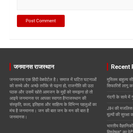
जनमानस राजस्थान
Recent 
जनमानस एक हिंदी वेबपोर्टल है। समाज में घटित घटनाओं
मुस्लिम बाहुल्य 
को सच्चे और अच्छे तरीके से पढ़ना हो, राजनीति की उठा
सिफारिशें लागू क
पठक और उसमें खोते आमजन के मुद्दों को समझना हो तो
गंदगी के साये में 
आइये जनमानस पर आपका स्वागत है!राजस्थान की
संस्कृति, कला, इतिहास और साहित्य के विभिन्न पहलुओं का
JIH की मजलिस-ए-
मंच है जनमानस। जन की बात जन के मन की बात है
मूल्यों की सुरक्षा
जनमानस।
भारतीय वैज्ञानिकों
विश्लेषक” का पेटे