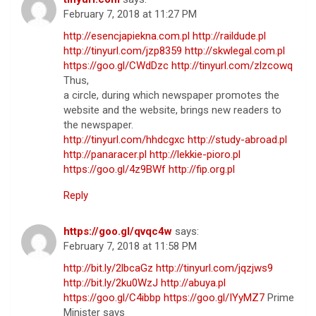
February 7, 2018 at 11:27 PM
http://esencjapiekna.com.pl
http://raildude.pl
http://tinyurl.com/jzp8359
http://skwlegal.com.pl
https://goo.gl/CWdDzc
http://tinyurl.com/zlzcowq
Thus,
a circle, during which newspaper promotes the
website and the website, brings new readers to
the newspaper.
http://tinyurl.com/hhdcgxc
http://study-abroad.pl
http://panaracer.pl
http://lekkie-pioro.pl
https://goo.gl/4z9BWf
http://fip.org.pl
Reply
https://goo.gl/qvqc4w
says:
February 7, 2018 at 11:58 PM
http://bit.ly/2lbcaGz
http://tinyurl.com/jqzjws9
http://bit.ly/2ku0WzJ
http://abuya.pl
https://goo.gl/C4ibbp
https://goo.gl/IYyMZ7
Prime
Minister says