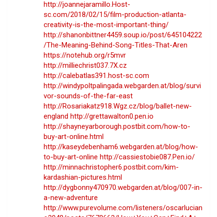
http://joannejaramillo.Host-
sc.com/2018/02/15/film-production-atlanta-
creativity-is-the-most-important-thing/
http://shanonbittner4459.soup.io/post/645104222
/The-Meaning-Behind-Song-Titles-That-Aren
https://notehub.org/r5mvr
http://milliechrist037.7X.cz
http://calebatlas391.host-sc.com
http://windypoltpalingada.webgarden.at/blog/survi
vor-sounds-of-the-far-east
http://Rosariakatz918.Wgz.cz/blog/ballet-new-
england
http://grettawalton0.pen.io
http://shayneyarborough.postbit.com/how-to-
buy-art-online.html
http://kaseydebenham6.webgarden.at/blog/how-
to-buy-art-online
http://cassiestobie087.Pen.io/
http://minnachristopher6.postbit.com/kim-
kardashian-pictures.html
http://dygbonny470970.webgarden.at/blog/007-in-
a-new-adventure
http://www.purevolume.com/listeners/oscarlucian