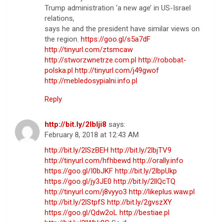
Trump administration ‘a new age’ in US-Israel
relations,
says he and the president have similar views on
the region.
https://goo.gl/s5a7dF
http://tinyurl.com/ztsmcaw
http://stworzwnetrze.com.pl
http://robobat-
polska.pl
http://tinyurl.com/j49gwof
http://mebledosypialni.info.pl
Reply
http://bit.ly/2lblji8
says:
February 8, 2018 at 12:43 AM
http://bit.ly/2lSzBEH
http://bit.ly/2lbjTV9
http://tinyurl.com/hfhbewd
http://orally.info
https://goo.gl/I0bJKF
http://bit.ly/2lbpUkp
https://goo.gl/jy3JE0
http://bit.ly/2llQcTQ
http://tinyurl.com/j8vyyo3
http://likeplus.waw.pl
http://bit.ly/2lStpfS
http://bit.ly/2gvszXY
https://goo.gl/Qdw2oL
http://bestiae.pl