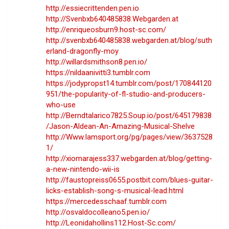
http://essiecrittenden.pen.io
http://Svenbxb640485838.Webgarden.at
http://enriqueosburn9.host-sc.com/
http://svenbxb640485838.webgarden.at/blog/suth
erland-dragonfly-moy
http://willardsmithson8.pen.io/
https://nildaanivitti3.tumblr.com
https://jodypropst14.tumblr.com/post/170844120
951/the-popularity-of-fl-studio-and-producers-
who-use
http://Berndtalarico7825.Soup.io/post/645179838
/Jason-Aldean-An-Amazing-Musical-Shelve
http://Www.Iamsport.org/pg/pages/view/3637528
1/
http://xiomarajess337.webgarden.at/blog/getting-
a-new-nintendo-wii-is
http://faustopreiss0655.postbit.com/blues-guitar-
licks-establish-song-s-musical-lead.html
https://mercedesschaaf.tumblr.com
http://osvaldocolleano5.pen.io/
http://Leonidahollins112.Host-Sc.com/