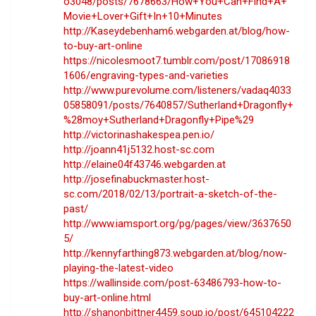
o3048/posts/7678663/How+You+Can+Find+A+
Movie+Lover+Gift+In+10+Minutes
http://Kaseydebenham6.webgarden.at/blog/how-
to-buy-art-online
https://nicolesmoot7.tumblr.com/post/17086918
1606/engraving-types-and-varieties
http://www.purevolume.com/listeners/vadaq4033
05858091/posts/7640857/Sutherland+Dragonfly+
%28moy+Sutherland+Dragonfly+Pipe%29
http://victorinashakespea.pen.io/
http://joann41j5132.host-sc.com
http://elaine04f43746.webgarden.at
http://josefinabuckmaster.host-
sc.com/2018/02/13/portrait-a-sketch-of-the-
past/
http://www.iamsport.org/pg/pages/view/3637650
5/
http://kennyfarthing873.webgarden.at/blog/now-
playing-the-latest-video
https://wallinside.com/post-63486793-how-to-
buy-art-online.html
http://shanonbittner4459.soup.io/post/645104222