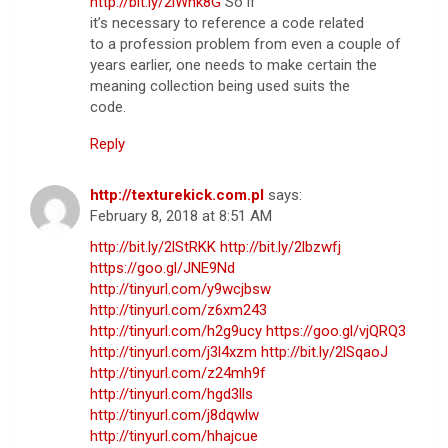
http://bit.ly/2lWhk8G
So if
it’s necessary to reference a code related
to a profession problem from even a couple of
years earlier, one needs to make certain the
meaning collection being used suits the
code.
Reply
http://texturekick.com.pl
says:
February 8, 2018 at 8:51 AM
http://bit.ly/2lStRKK
http://bit.ly/2lbzwfj
https://goo.gl/JNE9Nd
http://tinyurl.com/y9wcjbsw
http://tinyurl.com/z6xm243
http://tinyurl.com/h2g9ucy
https://goo.gl/vjQRQ3
http://tinyurl.com/j3l4xzm
http://bit.ly/2lSqaoJ
http://tinyurl.com/z24mh9f
http://tinyurl.com/hgd3lls
http://tinyurl.com/j8dqwlw
http://tinyurl.com/hhajcue