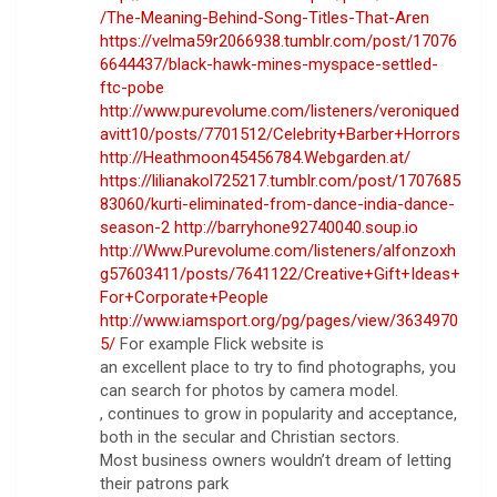
/The-Meaning-Behind-Song-Titles-That-Aren
https://velma59r2066938.tumblr.com/post/17076
6644437/black-hawk-mines-myspace-settled-
ftc-pobe
http://www.purevolume.com/listeners/veroniqued
avitt10/posts/7701512/Celebrity+Barber+Horrors
http://Heathmoon45456784.Webgarden.at/
https://lilianakol725217.tumblr.com/post/1707685
83060/kurti-eliminated-from-dance-india-dance-
season-2
http://barryhone92740040.soup.io
http://Www.Purevolume.com/listeners/alfonzoxh
g57603411/posts/7641122/Creative+Gift+Ideas+
For+Corporate+People
http://www.iamsport.org/pg/pages/view/3634970
5/
For example Flick website is
an excellent place to try to find photographs, you
can search for photos by camera model.
, continues to grow in popularity and acceptance,
both in the secular and Christian sectors.
Most business owners wouldn’t dream of letting
their patrons park