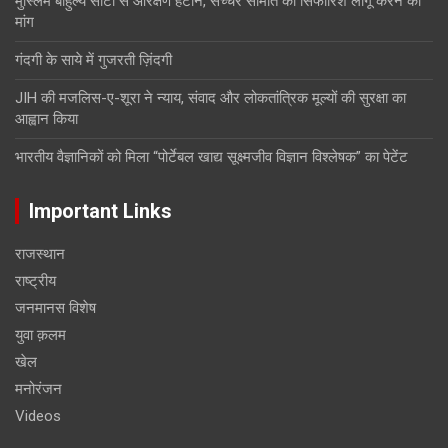
मुस्लिम बाहुल्य सीटों से आरक्षण हटाने, सच्चर समिति की सिफारिशें लागू करने की
मांग
गंदगी के साये में गुजरती ज़िंदगी
JIH की मजलिस-ए-शूरा ने न्याय, संवाद और लोकतांत्रिक मूल्यों की सुरक्षा का
आह्वान किया
भारतीय वैज्ञानिकों को मिला “पोर्टेबल खाद्य सूक्ष्मजीव विज्ञान विश्लेषक” का पेटेंट
Important Links
राजस्थान
राष्ट्रीय
जनमानस विशेष
युवा क़लम
खेल
मनोरंजन
Videos