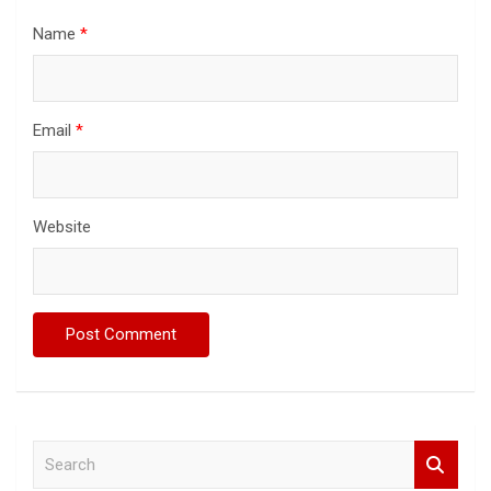
Name
*
Email
*
Website
S
e