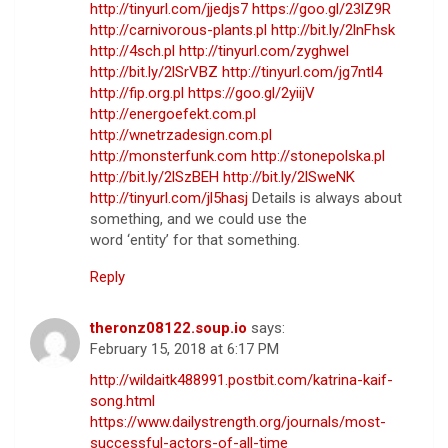
http://tinyurl.com/jjedjs7
https://goo.gl/23lZ9R
http://carnivorous-plants.pl
http://bit.ly/2lnFhsk
http://4sch.pl
http://tinyurl.com/zyghwel
http://bit.ly/2lSrVBZ
http://tinyurl.com/jg7ntl4
http://fip.org.pl
https://goo.gl/2yiijV
http://energoefekt.com.pl
http://wnetrzadesign.com.pl
http://monsterfunk.com
http://stonepolska.pl
http://bit.ly/2lSzBEH
http://bit.ly/2lSweNK
http://tinyurl.com/jl5hasj
Details is always about
something, and we could use the
word ‘entity’ for that something.
Reply
theronz08122.soup.io
says:
February 15, 2018 at 6:17 PM
http://wildaitk488991.postbit.com/katrina-kaif-
song.html
https://www.dailystrength.org/journals/most-
successful-actors-of-all-time