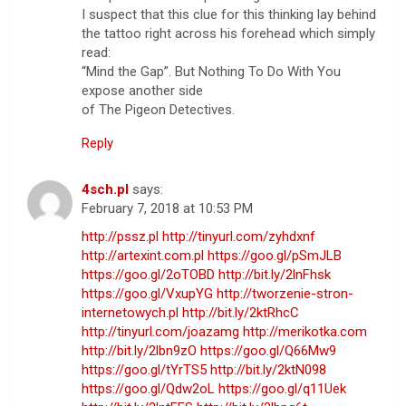
I suspect that this clue for this thinking lay behind
the tattoo right across his forehead which simply
read:
“Mind the Gap”. But Nothing To Do With You
expose another side
of The Pigeon Detectives.
Reply
4sch.pl
says:
February 7, 2018 at 10:53 PM
http://pssz.pl
http://tinyurl.com/zyhdxnf
http://artexint.com.pl
https://goo.gl/pSmJLB
https://goo.gl/2oTOBD
http://bit.ly/2lnFhsk
https://goo.gl/VxupYG
http://tworzenie-stron-
internetowych.pl
http://bit.ly/2ktRhcC
http://tinyurl.com/joazamg
http://merikotka.com
http://bit.ly/2lbn9zO
https://goo.gl/Q66Mw9
https://goo.gl/tYrTS5
http://bit.ly/2ktN098
https://goo.gl/Qdw2oL
https://goo.gl/q11Uek