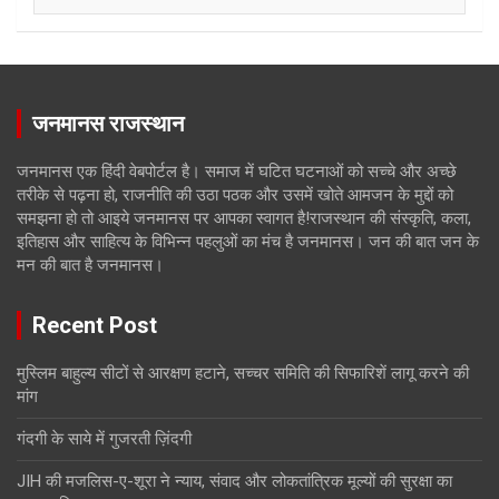
जनमानस राजस्थान
जनमानस एक हिंदी वेबपोर्टल है। समाज में घटित घटनाओं को सच्चे और अच्छे
तरीके से पढ़ना हो, राजनीति की उठा पठक और उसमें खोते आमजन के मुद्दों को
समझना हो तो आइये जनमानस पर आपका स्वागत है!राजस्थान की संस्कृति, कला,
इतिहास और साहित्य के विभिन्न पहलुओं का मंच है जनमानस। जन की बात जन के
मन की बात है जनमानस।
Recent Post
मुस्लिम बाहुल्य सीटों से आरक्षण हटाने, सच्चर समिति की सिफारिशें लागू करने की
मांग
गंदगी के साये में गुजरती ज़िंदगी
JIH की मजलिस-ए-शूरा ने न्याय, संवाद और लोकतांत्रिक मूल्यों की सुरक्षा का