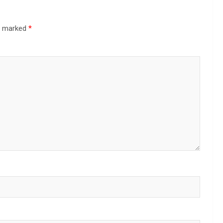
re marked
*