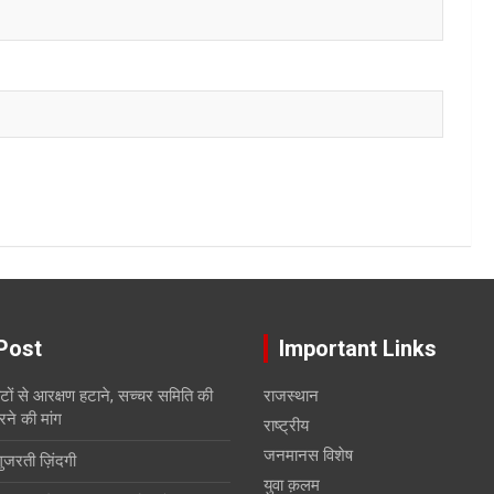
Post
Important Links
सीटों से आरक्षण हटाने, सच्चर समिति की
राजस्थान
रने की मांग
राष्ट्रीय
जनमानस विशेष
गुजरती ज़िंदगी
युवा क़लम