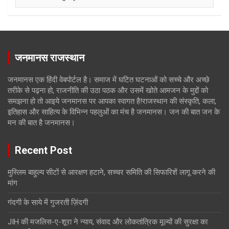
जनमानस राजस्थान
जनमानस एक हिंदी वेबपोर्टल है। समाज में घटित घटनाओं को सच्चे और अच्छे
तरीके से पढ़ना हो, राजनीति की उठा पठक और उसमें खोते आमजन के मुद्दों को
समझना हो तो आइये जनमानस पर आपका स्वागत है!राजस्थान की संस्कृति, कला,
इतिहास और साहित्य के विभिन्न पहलुओं का मंच है जनमानस। जन की बात जन के
मन की बात है जनमानस।
Recent Post
मुस्लिम बाहुल्य सीटों से आरक्षण हटाने, सच्चर समिति की सिफारिशें लागू करने की
मांग
गंदगी के साये में गुजरती ज़िंदगी
JIH की मजलिस-ए-शूरा ने न्याय, संवाद और लोकतांत्रिक मूल्यों की सुरक्षा का