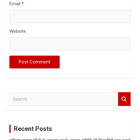
Email
*
Website
S
e
a
r
c
Recent Posts
h