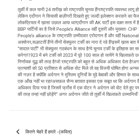
तुर्की में कल यानी 24 तारीख़ को राष्ट्रपति चुनाव हैं!राष्ट्रपति व्यवस्था लागू हो
लेकिन एर्दोगान ने सियासी बाज़ीगरी दिखाते हुए जल्दी इलेक्शन करवाने का फैस
लोकप्रियता में ख़ासा उछाल आया था!एर्दोगान की AK पार्टी इस वक़्त सत्ता मे
BBP पार्टियों का है जिसे People’s Alliance वहीं दूसरी और मुख्यतः CHP 
People’s alliance के राष्ट्रपति उम्मीदवार एरोदगान हैं और वहीं National All
अक्सेनर,सल्हाटतीं हैं!ये तीनों सेक्युलर टर्की का नारा दे रहे हैं!इसमें ख़ास बा
“सादात पार्टी” भी सेक्युलर गठबंधन के साथ है!ये चुनाव टर्की के इतिहास का सर्व
करेगा!1923 में बने टर्की को 2023 में पूरे 100 साल हो जायेंगे ये खिलाफ़ते उ
निर्णायक युद्ध की तरह है!जो राष्ट्रपति को बहुत से अधिक अधिकार देता है!अ
प्रत्याशी को 50 प्रतिशत से अधिक वोट मिले तो वह विजयी घोषित होगा अन्य
की नज़र है क्योंकि अर्दगान ने मुस्लिम दुनियाँ के मुद्दे बेबाकी और हिम्मत के स
एक आँख नहीं भा रहा!असफ़ल सैन्य बग़ावत इसका एक सबूत था कि अर्दगान कैसे य
अधिकार दिया गया है जिसमें फ्राँस में एक वोटर ने अर्दगान को वोट देते हुए प
की तरह तन्हां नहीं छोड़ेंगे” अगर अर्दगान जीते तो तुर्की में खिलाफ़ते उस्मानिय
Post
कितने चेहरे हैं हमारे -(कविता)
navigation