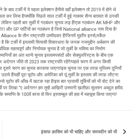
ने के बाद टर्की में ये पहला इलेक्शन है!वैसे वहाँ इलेक्शन तो 2019 में होने थे
ला कर लिया है!क्योंकि पिछले साल टर्की में हुई नाकाम सैन्य बग़ावत से उनकी
ं है लेकिन पहली बार तुर्की में गठबंधन चुनाव लड़ हैं!एक गठबंधन AK MHP और
IYI और SP पार्टियों का गठबंधन है जिसे National alliance नाम दिया है!
iance के तीन राष्ट्रपति उम्मीदवार हैं!जिनमें मुहर्रेम इनसे,मर्केल
त ये है कि टर्की में इस्लामी सियासी विचारधारा के जनक नजमुद्दीन अर्बकान की
ाधिक महत्वपूर्ण और निर्णायक चुनाव है जो तुर्की के भविष्य का निर्माण
स्मानियाँ का अंत था!ये चुनाव इस्लामपसंदों और सेक्युलरिस्ट्स के बीच एक
गर अर्दगान जीते तो 2023 तक राष्ट्रपति रहेंगे!पहले चरण में अगर किसी
था दूसरे चरण का चुनाव करवाया जाएगा!इस चुनाव पर एक तरफ़ मुस्लिम दुनियाँ
ाथ उठाये हैं!वहीं पूरा यूरोप और अमेरिका को यूं तुर्की के इस्लाम की तरफ़ लौटना
ूरोप की आँख में खटक रहा है!इस बार प्रवासी तुर्कियों को भी वोट देने का
र्ची पर लिखा “ए अर्दगान! हम तुम्हें आख़िरी उस्मानी ख़लीफ़ा सुल्तान अब्दुल हमीद
ाँ के समाप्ति के 100वें बरस वो फिर इस्ताम्बुल की हवा में महसूस किया जाएगा!
इंसाफ क़ासिम को भी चाहिए और समयदीन को भी