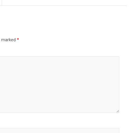
re marked
*