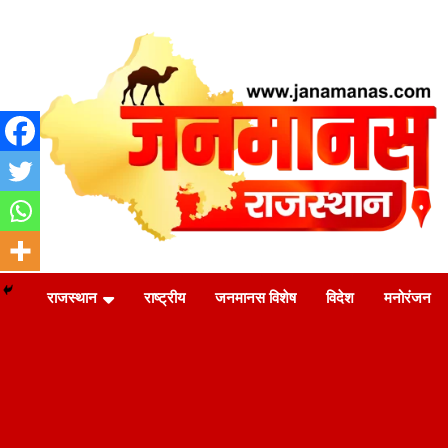
Skip
to
content
जन की बात
Janamanas.com
राजस्थान
राष्ट्रीय
जनमानस विशेष
विदेश
मनोरंजन