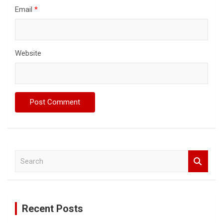
Email
*
Website
S
e
a
r
c
Recent Posts
h