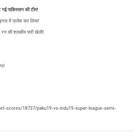
ट गई पाकिस्तान की टीम!
नल में प्रवेश कर लिया!
2 रन की शतकीय पारी खेली!
गा!
ricket-scores/18737/paku19-vs-indu19-super-league-semi-