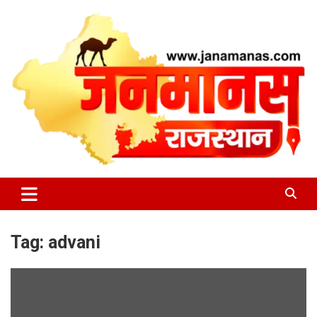
Skip
to
content
जन की बात
Janamanas.com
Tag:
advani